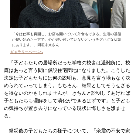
「今は仕事も再開し、お店も開いていて外食もできる。生活の基盤
が整い始めた一方で、心が追い付いていないというチグハグな状態
にあります。」岡垣未来さん
ギャラリーページへ
「子どもたちの居場所だった学校の校舎は避難所に、校
庭はあっと言う間に仮設住宅団地になりました。こうした
決定は子どもたちには何の説明も、意見を言う場もなく決
められていってしまう。もちろん、結果としてそうせざる
を得ないのかもしれませんが、きちんと説明してあげれば
子どもたちも理解をして消化ができるはずです」と子ども
の気持ちが置き去りになっている現状に悔しさを滲ませ
る。
発災後の子どもたちの様子について、「余震の不安で家