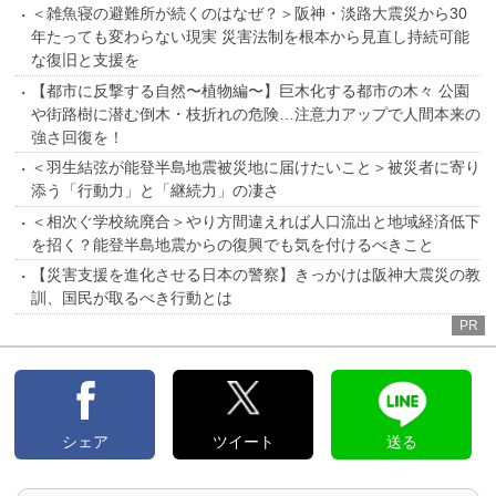
＜雑魚寝の避難所が続くのはなぜ？＞阪神・淡路大震災から30
年たっても変わらない現実 災害法制を根本から見直し持続可能
な復旧と支援を
【都市に反撃する自然〜植物編〜】巨木化する都市の木々 公園
や街路樹に潜む倒木・枝折れの危険…注意力アップで人間本来の
強さ回復を！
＜羽生結弦が能登半島地震被災地に届けたいこと＞被災者に寄り
添う「行動力」と「継続力」の凄さ
＜相次ぐ学校統廃合＞やり方間違えれば人口流出と地域経済低下
を招く？能登半島地震からの復興でも気を付けるべきこと
【災害支援を進化させる日本の警察】きっかけは阪神大震災の教
訓、国民が取るべき行動とは
PR
シェア
ツイート
送る