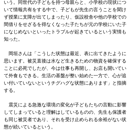
いう。同世代の子どもを持つ母親らと、小学校の現状につ
いて情報共有をする中で、子どもが先生の言うことを聞け
ず授業に支障が出てしまったり、仮設校舎や他の学校での
間借りをせざるを得なくなった子たちが元の学校にいた子
になじめないといったトラブルが起きているという実情も
知った。
岡垣さんは「こうした状態は最近、表に出てきたように
思います。被災直後は水など生きるための物資を確保する
ことに必死でしたが、今は仕事も再開し、お店も開いてい
て外食もできる。生活の基盤が整い始めた一方で、心が追
い付いていないというチグハグな状態にあります」と指摘
する。
震災による急激な環境の変化が子どもたちの言動に影響
してしまっていると理解はしているものの、先生も保護者
も同じ被災者であり、それを受け止められる余裕がない状
態が続いているという。