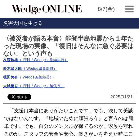
8/7(金)
災害大国を生きる
〈被災者が語る本音〉能登半島地震から１年た
った現場の実像、「復旧はそんなに急ぐ必要は
ない」という声も
友森敏雄
（ 月刊「Wedge」副編集長）
鈴木賢太郎
（ Wedge編集部員）
梶田美有
（ Wedge編集部員）
大城慶吾
（ 月刊「Wedge」編集長）
2025/01/21
「支援は本当にありがたいことです。でも、決して美談
ではないんです。『地域のために頑張ろう』と言うのは簡
単です。でも、自分のメンタルが保てるのか、家族を守れ
るのか、スタッフの安全や安心、働きがいを考えた時にこ