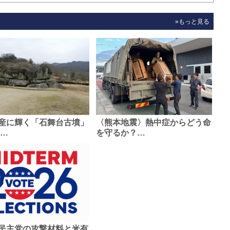
»もっと見る
産に輝く「石舞台古墳」
〈熊本地震〉熱中症からどう命
0…
を守るか？…
民主党の攻撃材料と米有