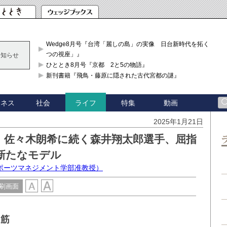
Wedge8月号『台湾「麗しの島」の実像 日台新時代を拓く「3
つの視座」』
お知らせ
ひととき8月号『京都 2と5の物語』
新刊書籍『飛鳥・藤原に隠された古代宮都の謎』
ジネス
社会
特集
動画
ライフ
2025年1月21日
〉佐々木朗希に続く森井翔太郎選手、屈指
新たなモデル
ポーツマネジメント学部准教授）
刷画面
道筋