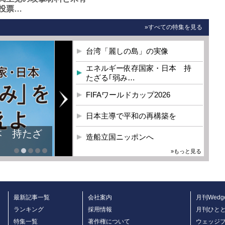
投票…
»すべての特集を見る
台湾「麗しの島」の実像
エネルギー依存国家・日本 持
たざる｢弱み…
FIFAワールドカップ2026
日本主導で平和の再構築を
本 持たざ
造船立国ニッポンへ
»もっと見る
最新記事一覧
会社案内
月刊Wedg
ランキング
採用情報
月刊ひと
特集一覧
著作権について
ウェッジ