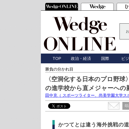
TOP
政治・経済
国際
ビ
勝負の分かれ目
〈空洞化する日本のプロ野球
の進学校から直メジャーへの
田中充
（ スポーツライター、尚美学園大学ス
印
かつてとは違う海外挑戦の