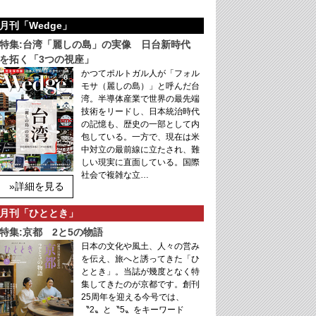
月刊「Wedge」
特集:台湾「麗しの島」の実像 日台新時代
を拓く「3つの視座」
かつてポルトガル人が「フォル
モサ（麗しの島）」と呼んだ台
湾。半導体産業で世界の最先端
技術をリードし、日本統治時代
の記憶も、歴史の一部として内
包している。一方で、現在は米
中対立の最前線に立たされ、難
しい現実に直面している。国際
社会で複雑な立…
»詳細を見る
月刊「ひととき」
特集:京都 2と5の物語
日本の文化や風土、人々の営み
を伝え、旅へと誘ってきた「ひ
ととき」。当誌が幾度となく特
集してきたのが京都です。創刊
25周年を迎える今号では、
〝2〟と〝5〟をキーワード