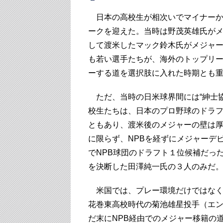
日本の高校生が相次いでマイナーから
ークを迎えた。当時は野茂英雄氏が
して渡米したマック鈴木氏がメジャ
も若い選手たちが、海外のトップリ
ーする道を選択肢に入れた時期とも
ただ、当時の日米球界間には“紳士協
校生たちは、日本のプロ野球のドラ
ともあり、渡米後のメジャーの壁は
に限らず、NPBを経ずにメジャーデ
でNPB球団のドラフト１位候補だっ
を決断した田澤純一氏の３人のみだ
米国では、プレー環境だけではなく
花巻東高校時代の菊池雄星投手（エ
だ末にNPB経由でのメジャー移籍の