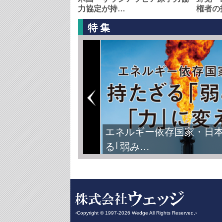
力協定が持…
権者の
特集
エネルギー依存国家・日
る｢弱み…
‹Copyright © 1997-2026 Wedge All Rights Reserved.›