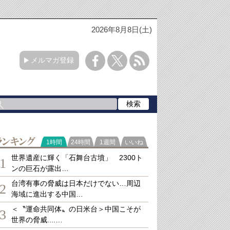
2026年8月8日(土)
メルマガ登録
ランキング
1時間
24時間
1週間
いいね
世界遺産に輝く「石舞台古墳」 2300ト
1
ンの巨石が露出…
台湾有事の脅威は日本だけでない…周辺
2
海域に進出する中国…
＜〝運命共同体〟の日米台＞中国こそが
3
世界の脅威....…