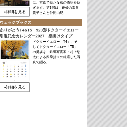
に、京都で新たな旅の物語を紡
ぎます。第1部は、俳優の常盤
»詳細を見る
貴子さんと仲間由紀…
ウェッジブックス
ありがとうT4&T5 923形ドクターイエロー
引退記念カレンダー2027 壁掛けタイプ
ドクターイエロー「T4」、そ
してドクターイエロー「T5」
の勇姿を、鉄道写真家・村上悠
太による四季折々の厳選した写
真で綴る。
»詳細を見る