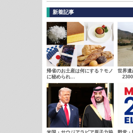
新着記事
帰省のお土産は何にする？モノ
世界遺
に秘められ…
230
米国・サウジアラビア原子力協
野党・