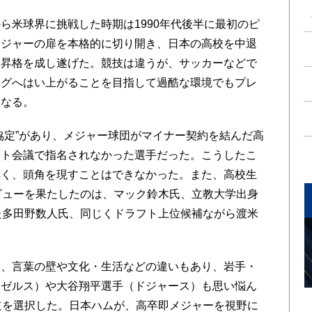
米球界に挑戦した時期は1990年代後半に最初のピ
メジャーの扉を本格的に切り開き、日本の高校を中退
ー昇格を成し遂げた。競技は違うが、サッカーなどで
ーグへはい上がることを目指して過酷な環境でもプレ
重なる。
定”があり、メジャー球団がマイナー契約を結んだ高
フト会議で指名されなかった選手だった。こうしたこ
厚く、頭角を現すことはできなかった。また、高校生
ビューを果たしたのは、マック鈴木氏、立教大学出身
た多田野数人氏、同じくドラフト上位候補ながら渡米
。
、言葉の壁や文化・生活などの違いもあり、岩手・
ンゼルス）や大谷翔平選手（ドジャース）も思い悩ん
道を選択した。日本ハムが、高卒即メジャーを視野に