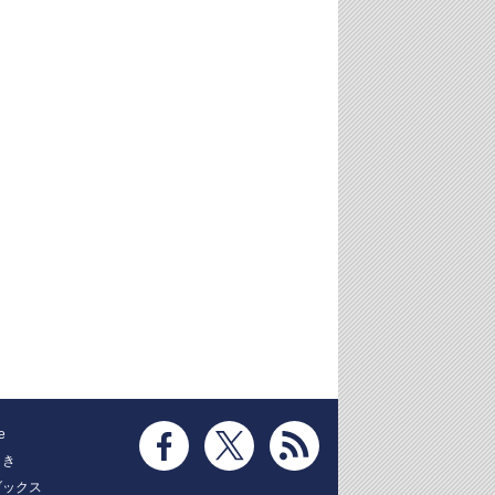
e
とき
ブックス