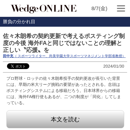
8/7(金)
勝負の分かれ目
佐々木朗希の契約更新で考えるポスティング制
度の今後 海外FAと同じではないことの理解と
正しい〝応援〟を
田中充
（ スポーツライター、尚美学園大学スポーツマネジメント学部准教授）
2024/01/30
プロ野球・ロッテの佐々木朗希投手の契約更改が長引いた背景
には、早期の米大リーグ挑戦の要望があったとされる。念頭は
ポスティングシステムによる移籍だろう。日本球界からの移籍
には、海外FA権行使もあるが、二つの制度が「同化」してしま
っている。
本文を読む