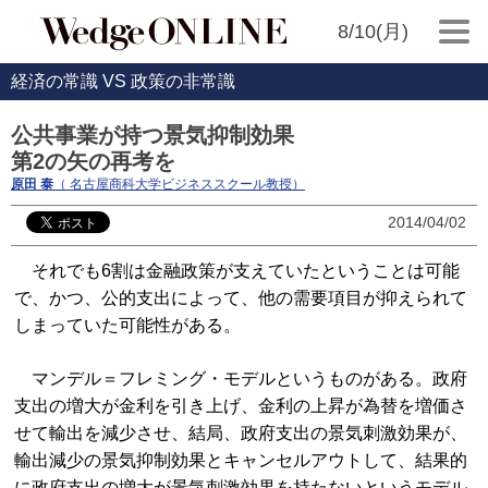
8/10(月)
経済の常識 VS 政策の非常識
公共事業が持つ景気抑制効果
第2の矢の再考を
原田 泰
（ 名古屋商科大学ビジネススクール教授）
2014/04/02
それでも6割は金融政策が支えていたということは可能
で、かつ、公的支出によって、他の需要項目が抑えられて
しまっていた可能性がある。
マンデル＝フレミング・モデルというものがある。政府
支出の増大が金利を引き上げ、金利の上昇が為替を増価さ
せて輸出を減少させ、結局、政府支出の景気刺激効果が、
輸出減少の景気抑制効果とキャンセルアウトして、結果的
に政府支出の増大が景気刺激効果を持たないというモデル