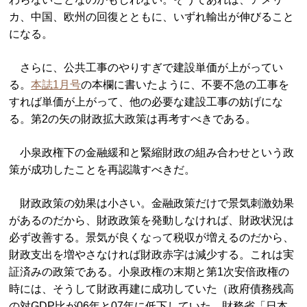
カ、中国、欧州の回復とともに、いずれ輸出が伸びること
になる。
さらに、公共工事のやりすぎで建設単価が上がってい
る。
本誌1月号
の本欄に書いたように、不要不急の工事を
すれば単価が上がって、他の必要な建設工事の妨げにな
る。第2の矢の財政拡大政策は再考すべきである。
小泉政権下の金融緩和と緊縮財政の組み合わせという政
策が成功したことを再認識すべきだ。
財政政策の効果は小さい。金融政策だけで景気刺激効果
があるのだから、財政政策を発動しなければ、財政状況は
必ず改善する。景気が良くなって税収が増えるのだから、
財政支出を増やさなければ財政赤字は減少する。これは実
証済みの政策である。小泉政権の末期と第1次安倍政権の
時には、そうして財政再建に成功していた（政府債務残高
の対GDP比が06年と07年に低下していた。財務省「日本