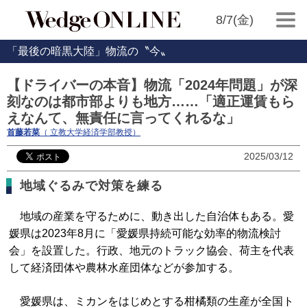
8/7(金)
「最後の暗黒大陸」物流の〝今〟
【ドライバーの本音】物流「2024年問題」が深
刻なのは都市部よりも地方……「適正運賃もら
えなんて、無責任に言ってくれるな」
首藤若菜
（ 立教大学経済学部教授）
2025/03/12
地域ぐるみで対策を練る
地域の産業を守るために、動き出した自治体もある。愛
媛県は2023年8月に「愛媛県持続可能な効率的物流検討
会」を設置した。行政、地元のトラック協会、荷主を代表
して経済団体や農林水産団体などが参加する。
愛媛県は、ミカンをはじめとする柑橘類の生産が全国ト