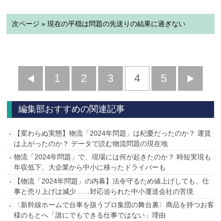
次ページ » 現在の平穏は問題の先送りの結果に過ぎない
前
1
2
3
4
5
へ
へ
編集部おすすめの関連記事
【変わらぬ実態】物流「2024年問題」は杞憂だったのか？ 運賃
は上がったのか？ データで読む物流問題の現在地
物流「2024年問題」で、現場には何が起きたのか？ 時短実現も
年収低下、大企業から中小に移ったドライバーも
【物流「2024年問題」の内幕】法令守るため値上げしても、仕
事と売り上げは減少……対応迫られた中小運送会社の苦境
〈新幹線ホームで台車を扱うプロ集団の舞台裏〉商品を持つお客
様のもとへ「誰にでもできる仕事ではない」理由