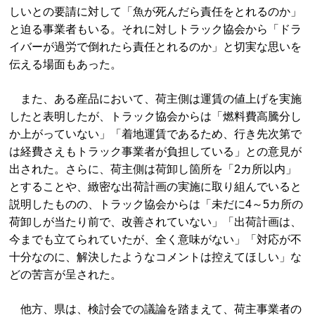
しいとの要請に対して「魚が死んだら責任をとれるのか」
と迫る事業者もいる。それに対しトラック協会から「ドラ
イバーが過労で倒れたら責任とれるのか」と切実な思いを
伝える場面もあった。
また、ある産品において、荷主側は運賃の値上げを実施
したと表明したが、トラック協会からは「燃料費高騰分し
か上がっていない」「着地運賃であるため、行き先次第で
は経費さえもトラック事業者が負担している」との意見が
出された。さらに、荷主側は荷卸し箇所を「2カ所以内」
とすることや、緻密な出荷計画の実施に取り組んでいると
説明したものの、トラック協会からは「未だに4～5カ所の
荷卸しが当たり前で、改善されていない」「出荷計画は、
今までも立てられていたが、全く意味がない」「対応が不
十分なのに、解決したようなコメントは控えてほしい」な
どの苦言が呈された。
他方、県は、検討会での議論を踏まえて、荷主事業者の