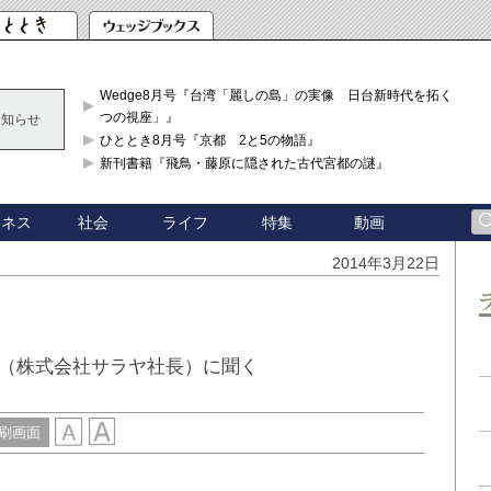
Wedge8月号『台湾「麗しの島」の実像 日台新時代を拓く「3
つの視座」』
お知らせ
ひととき8月号『京都 2と5の物語』
新刊書籍『飛鳥・藤原に隠された古代宮都の謎』
ジネス
社会
ライフ
特集
動画
2014年3月22日
（株式会社サラヤ社長）に聞く
刷画面