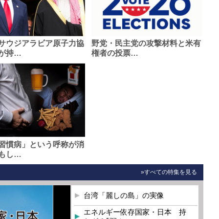
サウジアラビア原子力協
野党・民主党の攻撃材料と米有
が持…
権者の投票…
習慣病」という呼称が消
もし…
»すべての特集を見る
台湾「麗しの島」の実像
エネルギー依存国家・日本 持