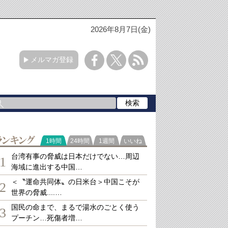
2026年8月7日(金)
メルマガ登録
ランキング
1時間
24時間
1週間
いいね
台湾有事の脅威は日本だけでない…周辺
1
海域に進出する中国…
＜〝運命共同体〟の日米台＞中国こそが
2
世界の脅威....…
国民の命まで、まるで湯水のごとく使う
3
プーチン…死傷者増…