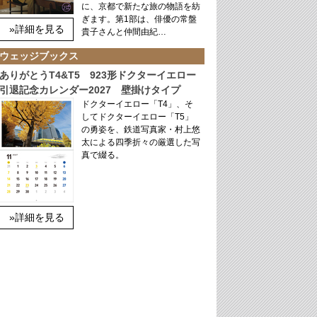
に、京都で新たな旅の物語を紡
ぎます。第1部は、俳優の常盤
»詳細を見る
貴子さんと仲間由紀…
ウェッジブックス
ありがとうT4&T5 923形ドクターイエロー
引退記念カレンダー2027 壁掛けタイプ
ドクターイエロー「T4」、そ
してドクターイエロー「T5」
の勇姿を、鉄道写真家・村上悠
太による四季折々の厳選した写
真で綴る。
»詳細を見る