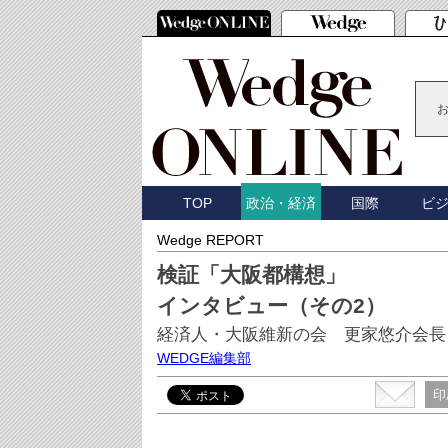
TOP
国際
ビ
政治・経済
Wedge REPORT
検証「大阪都構想」
インタビュー（その2）
経済人・大阪維新の会 更家悠介会長
WEDGE編集部
印