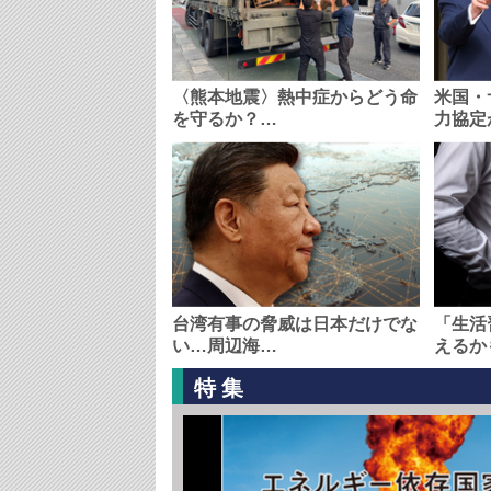
〈熊本地震〉熱中症からどう命
米国・
を守るか？…
力協定
台湾有事の脅威は日本だけでな
「生活
い…周辺海…
えるか
特集