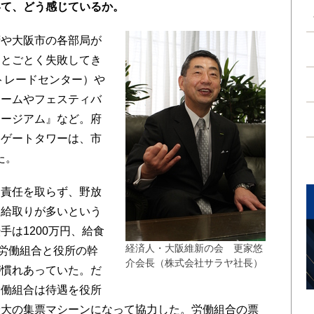
いて、どう感じているか。
や大阪市の各部局が
ことごとく失敗してき
トレードセンター）や
リームやフェスティバ
ュージアム』など。府
うゲートタワーは、市
た。
責任を取らず、野放
高給取りが多いという
は1200万円、給食
経済人・大阪維新の会 更家悠
、労働組合と役所の幹
介会長（株式会社サラヤ社長）
が慣れあっていた。だ
労働組合は待遇を役所
最大の集票マシーンになって協力した。労働組合の票