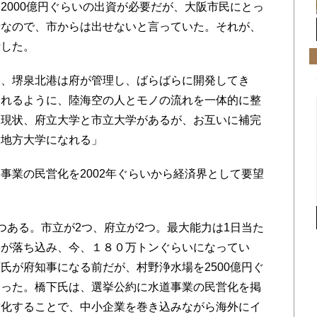
2000億円ぐらいの出資が必要だが、大阪市民にとっ
話なので、市からは出せないと言っていた。それが、
断した。
、堺泉北港は府が管理し、ばらばらに開発してき
われるように、陸海空の人とモノの流れを一体的に整
、現状、府立大学と市立大学があるが、お互いに補完
た地方大学になれる」
業の民営化を2002年ぐらいから経済界として要望
ある。市立が2つ、府立が2つ。最大能力は1日当た
要が落ち込み、今、１８０万トンぐらいになってい
氏が府知事になる前だが、村野浄水場を2500億円ぐ
あった。橋下氏は、選挙公約に水道事業の民営化を掲
営化することで、中小企業を巻き込みながら海外にイ