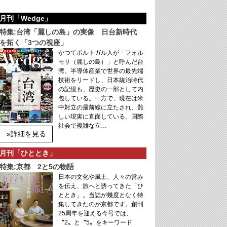
月刊「Wedge」
特集:台湾「麗しの島」の実像 日台新時代
を拓く「3つの視座」
かつてポルトガル人が「フォル
モサ（麗しの島）」と呼んだ台
湾。半導体産業で世界の最先端
技術をリードし、日本統治時代
の記憶も、歴史の一部として内
包している。一方で、現在は米
中対立の最前線に立たされ、難
しい現実に直面している。国際
社会で複雑な立…
»詳細を見る
月刊「ひととき」
特集:京都 2と5の物語
日本の文化や風土、人々の営み
を伝え、旅へと誘ってきた「ひ
ととき」。当誌が幾度となく特
集してきたのが京都です。創刊
25周年を迎える今号では、
〝2〟と〝5〟をキーワード