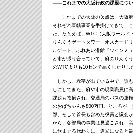
――これまでの大阪行政の課題につ
「これまでの大阪の欠点は、大阪府
それぞれ直轄事業を手掛けてきて、
た。たとえば、WTC（大阪ワールド
りんくうゲートタワー、オスカード
ルゲート、ふれあい港館『ワインミ
と市が張り合っていて、府のりんく
のWTCよりも10センチ高くしたりし
しかし、赤字が出ている中で、誰も
しにしてきた。府や市の現業職員に
課題も指摘され、交通局のバスの運転手
のおばちゃんも800万円。ところが
部、そして首長も含めた役員と議会
から、各部局の事業は見過ごされ、
に飲ませる代わりに、選挙になると