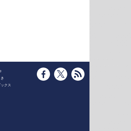
e
とき
ブックス