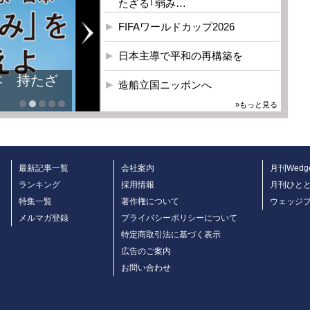
たざる｢弱み…
FIFAワールドカップ2026
日本主導で平和の再構築を
本 持たざ
造船立国ニッポンへ
»もっと見る
最新記事一覧
会社案内
月刊Wedg
ランキング
採用情報
月刊ひと
特集一覧
著作権について
ウェッジ
メルマガ登録
プライバシーポリシーについて
特定商取引法に基づく表示
広告のご案内
お問い合わせ