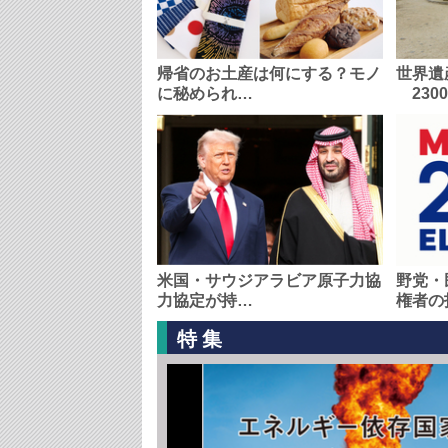
帰省のお土産は何にする？モノ
世界遺
に秘められ…
230
米国・サウジアラビア原子力協
野党・
力協定が持…
権者の
特集