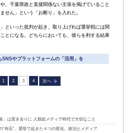
とや、千葉県政と直接関係ない主張を掲げていること
いません」という「お断り」を入れた。
」といった批判が起き、取り上げれば選挙戦には関
ることになる。どちらにおいても、彼らを利する結果
アもSNSやプラットフォームの「活用」を
1
2
3
4
次へ
政策」は置き去りに 人類総メディア時代で大切なこと
の“布石”、選挙で起きた４つの変化、政治とメディア