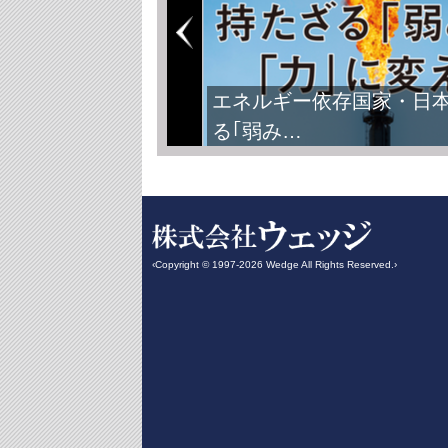
FIFAワールドカップ2026
‹Copyright © 1997-2026 Wedge All Rights Reserved.›