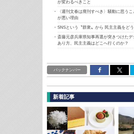
が変わるべきこと
〈週刊文春は廃刊すべき〉騒動に思うこ
が悪い理由
SNSという〝群衆〟から 民主主義をど
斎藤元彦兵庫県知事再選が突きつけたデ
あり方、民主主義はどこへ行くのか？
バックナンバー
新着記事