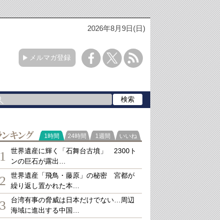
2026年8月9日(日)
メルマガ登録
ランキング
1時間
24時間
1週間
いいね
世界遺産に輝く「石舞台古墳」 2300ト
1
ンの巨石が露出…
世界遺産「飛鳥・藤原」の秘密 宮都が
2
繰り返し置かれた本…
台湾有事の脅威は日本だけでない…周辺
3
海域に進出する中国…