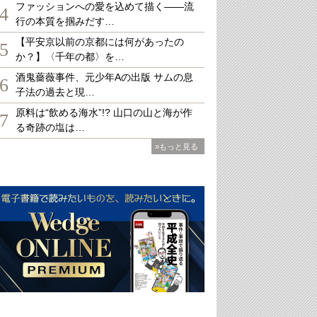
ファッションへの愛を込めて描く――流
4
行の本質を掴みだす…
【平安京以前の京都には何があったの
5
か？】〈千年の都〉を…
酒鬼薔薇事件、元少年Aの出版 サムの息
6
子法の過去と現…
原料は“飲める海水”!? 山口の山と海が作
7
る奇跡の塩は…
»もっと見る