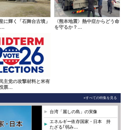
産に輝く「石舞台古墳」
〈熊本地震〉熱中症からどう命
0…
を守るか？…
民主党の攻撃材料と米有
投票…
»すべての特集を見る
台湾「麗しの島」の実像
エネルギー依存国家・日本 持
たざる｢弱み…