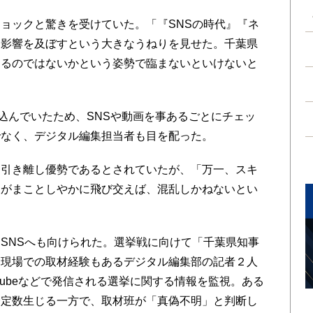
ョックと驚きを受けていた。「『SNSの時代』『ネ
に影響を及ぼすという大きなうねりを見せた。千葉県
きるのではないかという姿勢で臨まないといけないと
んでいたため、SNSや動画を事あるごとにチェッ
でなく、デジタル編集担当者も目を配った。
引き離し優勢であるとされていたが、「万一、スキ
報がまことしやかに飛び交えば、混乱しかねないとい
SNSへも向けられた。選挙戦に向けて「千葉県知事
。現場での取材経験もあるデジタル編集部の記者２人
outubeなどで発信される選挙に関する情報を監視。ある
一定数生じる一方で、取材班が「真偽不明」と判断し