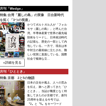
月刊「Wedge」
特集:台湾「麗しの島」の実像 日台新時代
を拓く「3つの視座」
かつてポルトガル人が「フォル
モサ（麗しの島）」と呼んだ台
湾。半導体産業で世界の最先端
技術をリードし、日本統治時代
の記憶も、歴史の一部として内
包している。一方で、現在は米
中対立の最前線に立たされ、難
しい現実に直面している。国際
社会で複雑な立…
»詳細を見る
月刊「ひととき」
特集:京都 2と5の物語
日本の文化や風土、人々の営み
を伝え、旅へと誘ってきた「ひ
ととき」。当誌が幾度となく特
集してきたのが京都です。創刊
25周年を迎える今号では、
〝2〟と〝5〟をキーワード