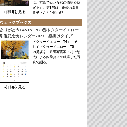
に、京都で新たな旅の物語を紡
ぎます。第1部は、俳優の常盤
»詳細を見る
貴子さんと仲間由紀…
ウェッジブックス
ありがとうT4&T5 923形ドクターイエロー
引退記念カレンダー2027 壁掛けタイプ
ドクターイエロー「T4」、そ
してドクターイエロー「T5」
の勇姿を、鉄道写真家・村上悠
太による四季折々の厳選した写
真で綴る。
»詳細を見る