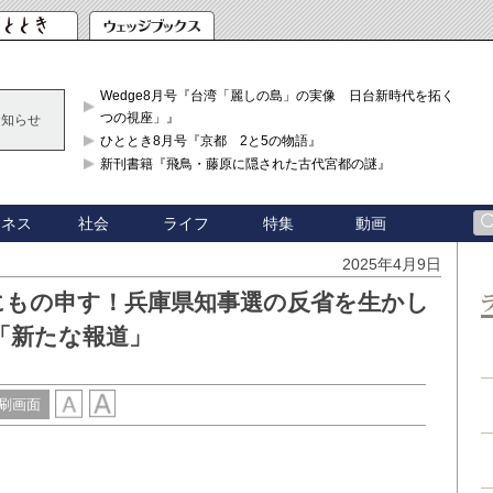
Wedge8月号『台湾「麗しの島」の実像 日台新時代を拓く「3
つの視座」』
お知らせ
ひととき8月号『京都 2と5の物語』
新刊書籍『飛鳥・藤原に隠された古代宮都の謎』
ジネス
社会
ライフ
特集
動画
2025年4月9日
にもの申す！兵庫県知事選の反省を生かし
「新たな報道」
刷画面