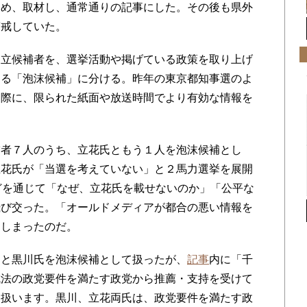
ため、取材し、通常通りの記事にした。その後も県外
警戒していた。
立候補者を、選挙活動や掲げている政策を取り上げ
する「泡沫候補」に分ける。昨年の東京都知事選のよ
た際に、限られた紙面や放送時間でより有効な情報を
者７人のうち、立花氏ともう１人を泡沫候補とし
立花氏が「当選を考えていない」と２馬力選挙を展開
どを通じて「なぜ、立花氏を載せないのか」「公平な
飛び交った。「オールドメディアが都合の悪い情報を
てしまったのだ。
と黒川氏を泡沫候補として扱ったが、
記事
内に「千
成法の政党要件を満たす政党から推薦・支持を受けて
て扱います。黒川、立花両氏は、政党要件を満たす政