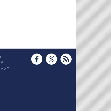
e
とき
ブックス