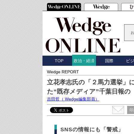
TOP
国際
ビ
政治・経済
Wedge REPORT
立花孝志氏の「２馬力選挙」
た“既存メディア”千葉日報の
吉田哲
（ Wedge編集部員）
印
SNSの情報にも「警戒」