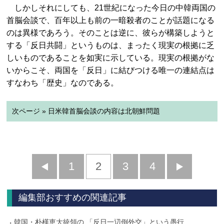
しかしそれにしても、21世紀になった今日の中韓両国の
首脳会談で、百年以上も前の一暗殺者のことが話題になる
のは異様であろう。そのことは逆に、彼らが構築しようと
する「反日共闘」というものは、まったく現実の根拠に乏
しいものであることを如実に示している。現実の根拠がな
いからこそ、両国を「反日」に結びつける唯一の連結点は
すなわち「歴史」なのである。
次ページ » 日米韓首脳会談の内容は北朝鮮問題
前
1
2
3
4
次
へ
へ
編集部おすすめの関連記事
韓国・朴槿恵大統領の 「反日一辺倒外交」という愚行