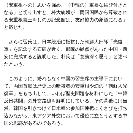
（安重根への）思いを強め、（中韓の）重要な結び付きと
なる」と切り出すと、朴大統領が「両国国民から尊敬され
る安重根義士をしのぶ記念館は、友好協力の象徴になる」
と応じた。
さらに習氏は、日本統治に抵抗した朝鮮人部隊「光復
軍」を記念する石碑が近く、部隊の拠点があった中国・西
安に完成すると説明した。朴氏は「意義深く思う」と述べ
たという。
このように、紛れもなく中国の習主席の主導下におい
て、両国首脳は歴史上の暗殺者の安重根や幻の「朝鮮人光
復軍」をもち出して、いわば歴史問題を材料にした「中韓
反日共闘」の外交路線を鮮明にしている。その背後には当
然、韓国を引きつけて日米韓の参加国連携にくさびを打ち
込みながら、東アジア外交において優位に立とうとする中
国の思惑があるのであろう。