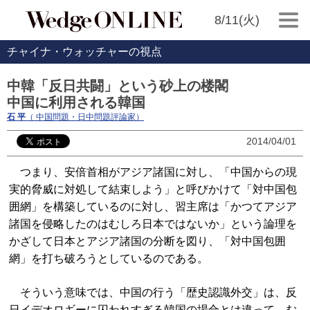
8/11(火)
チャイナ・ウォッチャーの視点
中韓「反日共闘」という砂上の楼閣
中国に利用される韓国
石 平
（ 中国問題・日中問題評論家）
2014/04/01
つまり、安倍首相がアジア諸国に対し、「中国からの現
実的脅威に対処して結束しよう」と呼びかけて「対中国包
囲網」を構築しているのに対し、習主席は「かつてアジア
諸国を侵略したのはむしろ日本ではないか」という論理を
かざして日本とアジア諸国の分断を図り、「対中国包囲
網」を打ち破ろうとしているのである。
そういう意味では、中国の行う「歴史認識外交」は、反
日イデオロギーに囚われすぎる韓国の場合とは違って、む