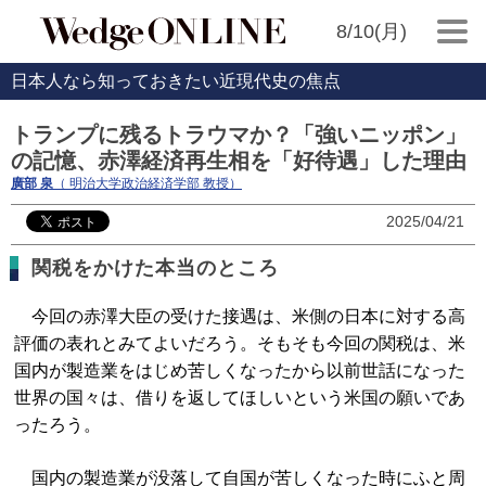
8/10(月)
日本人なら知っておきたい近現代史の焦点
トランプに残るトラウマか？「強いニッポン」
の記憶、赤澤経済再生相を「好待遇」した理由
廣部 泉
（ 明治大学政治経済学部 教授）
2025/04/21
関税をかけた本当のところ
今回の赤澤大臣の受けた接遇は、米側の日本に対する高
評価の表れとみてよいだろう。そもそも今回の関税は、米
国内が製造業をはじめ苦しくなったから以前世話になった
世界の国々は、借りを返してほしいという米国の願いであ
ったろう。
国内の製造業が没落して自国が苦しくなった時にふと周