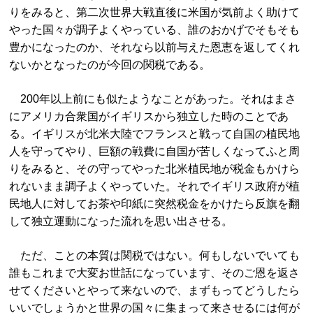
りをみると、第二次世界大戦直後に米国が気前よく助けて
やった国々が調子よくやっている、誰のおかげでそもそも
豊かになったのか、それなら以前与えた恩恵を返してくれ
ないかとなったのが今回の関税である。
200年以上前にも似たようなことがあった。それはまさ
にアメリカ合衆国がイギリスから独立した時のことであ
る。イギリスが北米大陸でフランスと戦って自国の植民地
人を守ってやり、巨額の戦費に自国が苦しくなってふと周
りをみると、その守ってやった北米植民地が税金もかけら
れないまま調子よくやっていた。それでイギリス政府が植
民地人に対してお茶や印紙に突然税金をかけたら反旗を翻
して独立運動になった流れを思い出させる。
ただ、ことの本質は関税ではない。何もしないでいても
誰もこれまで大変お世話になっています、そのご恩を返さ
せてくださいとやって来ないので、まずもってどうしたら
いいでしょうかと世界の国々に集まって来させるには何が