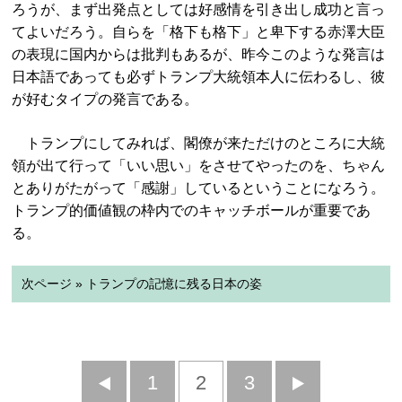
ろうが、まず出発点としては好感情を引き出し成功と言っ
てよいだろう。自らを「格下も格下」と卑下する赤澤大臣
の表現に国内からは批判もあるが、昨今このような発言は
日本語であっても必ずトランプ大統領本人に伝わるし、彼
が好むタイプの発言である。
トランプにしてみれば、閣僚が来ただけのところに大統
領が出て行って「いい思い」をさせてやったのを、ちゃん
とありがたがって「感謝」しているということになろう。
トランプ的価値観の枠内でのキャッチボールが重要であ
る。
次ページ » トランプの記憶に残る日本の姿
前
1
2
3
次