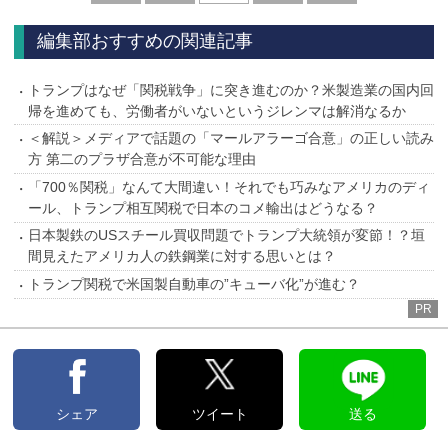
へ
へ
編集部おすすめの関連記事
トランプはなぜ「関税戦争」に突き進むのか？米製造業の国内回
帰を進めても、労働者がいないというジレンマは解消なるか
＜解説＞メディアで話題の「マールアラーゴ合意」の正しい読み
方 第二のプラザ合意が不可能な理由
「700％関税」なんて大間違い！それでも巧みなアメリカのディ
ール、トランプ相互関税で日本のコメ輸出はどうなる？
日本製鉄のUSスチール買収問題でトランプ大統領が変節！？垣
間見えたアメリカ人の鉄鋼業に対する思いとは？
トランプ関税で米国製自動車の”キューバ化”が進む？
PR
シェア
ツイート
送る