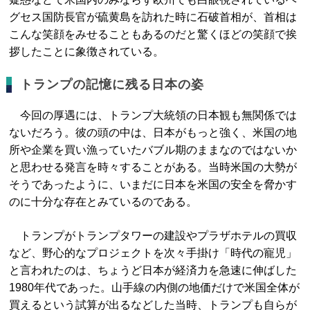
グセス国防長官が硫黄島を訪れた時に石破首相が、首相は
こんな笑顔をみせることもあるのだと驚くほどの笑顔で挨
拶したことに象徴されている。
トランプの記憶に残る日本の姿
今回の厚遇には、トランプ大統領の日本観も無関係では
ないだろう。彼の頭の中は、日本がもっと強く、米国の地
所や企業を買い漁っていたバブル期のままなのではないか
と思わせる発言を時々することがある。当時米国の大勢が
そうであったように、いまだに日本を米国の安全を脅かす
のに十分な存在とみているのである。
トランプがトランプタワーの建設やプラザホテルの買収
など、野心的なプロジェクトを次々手掛け「時代の寵児」
と言われたのは、ちょうど日本が経済力を急速に伸ばした
1980年代であった。山手線の内側の地価だけで米国全体が
買えるという試算が出るなどした当時、トランプも自らが