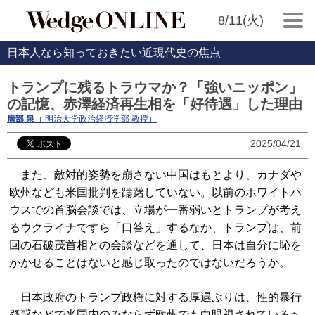
8/11(火)
日本人なら知っておきたい近現代史の焦点
トランプに残るトラウマか？「強いニッポン」
の記憶、赤澤経済再生相を「好待遇」した理由
廣部 泉
（ 明治大学政治経済学部 教授）
2025/04/21
また、敵対的姿勢を崩さない中国はもとより、カナダや
欧州なども米国批判を躊躇していない。以前のホワイトハ
ウスでの首脳会談では、立場が一番弱いとトランプが考え
るウクライナですら「口答え」するなか、トランプは、前
回の石破茂首相との会談などを通して、日本は自分に恥を
かかせることはないと感じ取ったのではないだろうか。
日本政府のトランプ政権に対する厚遇ぶりは、性的暴行
疑惑などで米国内のみならず欧州でも白眼視されているヘ