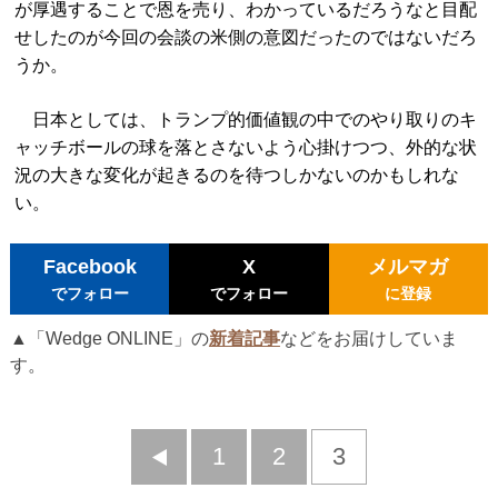
が厚遇することで恩を売り、わかっているだろうなと目配
せしたのが今回の会談の米側の意図だったのではないだろ
うか。
日本としては、トランプ的価値観の中でのやり取りのキ
ャッチボールの球を落とさないよう心掛けつつ、外的な状
況の大きな変化が起きるのを待つしかないのかもしれな
い。
Facebook
X
メルマガ
でフォロー
でフォロー
に登録
▲「Wedge ONLINE」の
新着記事
などをお届けしていま
す。
前
1
2
3