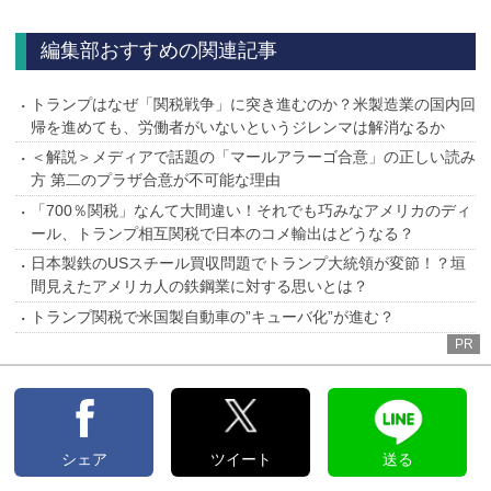
へ
編集部おすすめの関連記事
トランプはなぜ「関税戦争」に突き進むのか？米製造業の国内回
帰を進めても、労働者がいないというジレンマは解消なるか
＜解説＞メディアで話題の「マールアラーゴ合意」の正しい読み
方 第二のプラザ合意が不可能な理由
「700％関税」なんて大間違い！それでも巧みなアメリカのディ
ール、トランプ相互関税で日本のコメ輸出はどうなる？
日本製鉄のUSスチール買収問題でトランプ大統領が変節！？垣
間見えたアメリカ人の鉄鋼業に対する思いとは？
トランプ関税で米国製自動車の”キューバ化”が進む？
PR
シェア
ツイート
送る