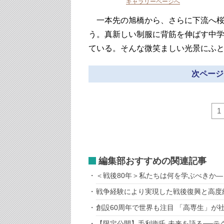
ギャラリーページへ
一本先の旭橋から、さらに下流へ桜
う。真新しい制服に背筋を伸ばす中
ている。そんな微笑ましい光景にふ
次ページ
1
編集部おすすめの関連記事
＜戦後80年＞私たちは何を学ぶべきか
戦争経験により実現した戦後復興と高度
創設60周年で世界も注目 「高専生」が
【限定公開】毛利衛氏 未来を語る──テ