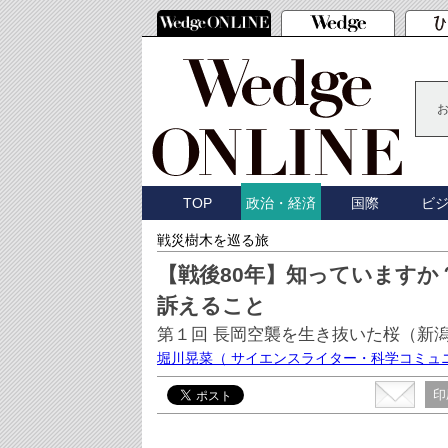
TOP
国際
ビ
政治・経済
戦災樹木を巡る旅
【戦後80年】知っていますか
訴えること
第１回 長岡空襲を生き抜いた桜（新
堀川晃菜
（ サイエンスライター・科学コミュ
印