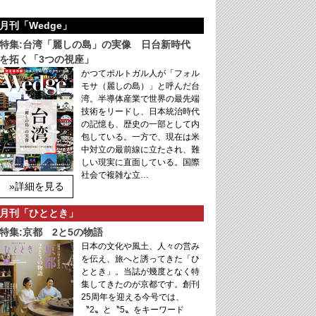
月刊「Wedge」
特集:台湾「麗しの島」の実像 日台新時代
を拓く「3つの視座」
かつてポルトガル人が「フォル
モサ（麗しの島）」と呼んだ台
湾。半導体産業で世界の最先端
技術をリードし、日本統治時代
の記憶も、歴史の一部として内
包している。一方で、現在は米
中対立の最前線に立たされ、難
しい現実に直面している。国際
社会で複雑な立…
»詳細を見る
月刊「ひととき」
特集:京都 2と5の物語
日本の文化や風土、人々の営み
を伝え、旅へと誘ってきた「ひ
ととき」。当誌が幾度となく特
集してきたのが京都です。創刊
25周年を迎える今号では、
〝2〟と〝5〟をキーワード