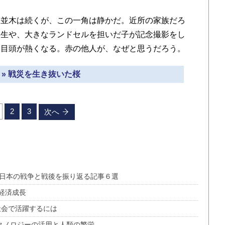
並木は続くが、この一角は静かだ。近所の家族だろ
学生や、大きなランドセルを担いだ子が記念撮影をし
と目頭が熱くなる。赤の他人が、なぜと思うだろう。
 » 戦災を生き抜いた桜
2
3
次へ
―日本の戦争と戦後を振り返る記事６選
経済成長
社会で活躍するには
クノロジーの活用と人類の繁栄