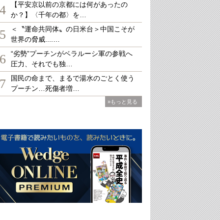
【平安京以前の京都には何があったの
4
か？】〈千年の都〉を…
＜〝運命共同体〟の日米台＞中国こそが
5
世界の脅威....…
“劣勢”プーチンがベラルーシ軍の参戦へ
6
圧力、それでも独…
国民の命まで、まるで湯水のごとく使う
7
プーチン…死傷者増…
»もっと見る