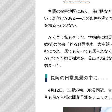
ギャラリーページへ
空襲の被害地区にあり、焦げ跡など
いう裏付けがある──この条件を満た
を知る人は少ない。
かく言う私もそうだ。学術的に戦災
教授)の著書『甦る戦災樹木 大空襲
むにつれ、居ても立っても居られな
かけてきた戦災樹木を、見出さねば
始まった。
長岡の日常風景の中に……
4月12日、土曜の朝。JR長岡駅。
月も前から桜の開花予測をチェック