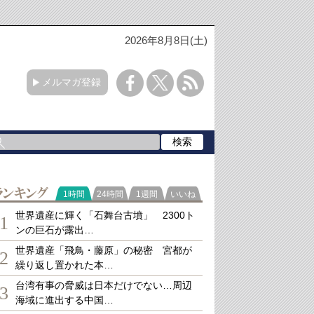
2026年8月8日(土)
メルマガ登録
ランキング
1時間
24時間
1週間
いいね
世界遺産に輝く「石舞台古墳」 2300ト
1
ンの巨石が露出…
世界遺産「飛鳥・藤原」の秘密 宮都が
2
繰り返し置かれた本…
台湾有事の脅威は日本だけでない…周辺
3
海域に進出する中国…