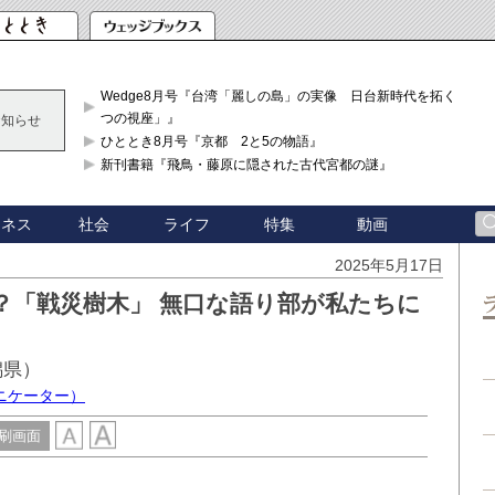
Wedge8月号『台湾「麗しの島」の実像 日台新時代を拓く「3
つの視座」』
お知らせ
ひととき8月号『京都 2と5の物語』
新刊書籍『飛鳥・藤原に隠された古代宮都の謎』
ジネス
社会
ライフ
特集
動画
2025年5月17日
？「戦災樹木」 無口な語り部が私たちに
潟県）
ニケーター）
刷画面