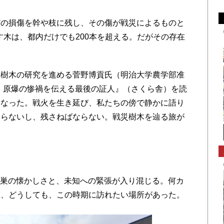
の損傷を幹や枝に残し、その傷が戦災によるものと
す木は、都内だけでも200本を超える。だがその存在
樹木の研究を進める菅野博貢氏（明治大学農学部准
・原爆の惨禍を伝える最後の証人』（さくら舎）を読
くなった。戦火を生き延び、私たちの傍で静かに語り
ならないし、残さねばならない。戦災樹木を辿る旅が
古巣の懐かしさと、未知への緊張が入り混じる。何カ
し、どうしても、この時期に訪れたい場所があった。