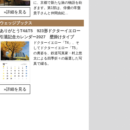
に、京都で新たな旅の物語を紡
ぎます。第1部は、俳優の常盤
»詳細を見る
貴子さんと仲間由紀…
ウェッジブックス
ありがとうT4&T5 923形ドクターイエロー
引退記念カレンダー2027 壁掛けタイプ
ドクターイエロー「T4」、そ
してドクターイエロー「T5」
の勇姿を、鉄道写真家・村上悠
太による四季折々の厳選した写
真で綴る。
»詳細を見る