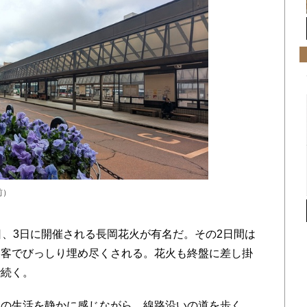
前）
、3日に開催される長岡花火が有名だ。その2日間は
物客でびっしり埋め尽くされる。花火も終盤に差し掛
で続く。
の生活を静かに感じながら、線路沿いの道を歩く。