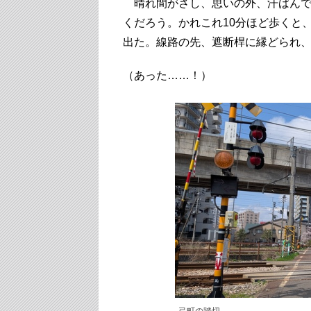
晴れ間がさし、思いの外、汗ばんで
くだろう。かれこれ10分ほど歩くと
出た。線路の先、遮断桿に縁どられ
（あった……！）