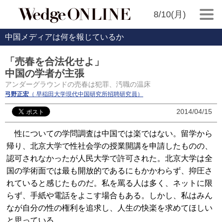
8/10(月)
中国メディアは何を報じているか
「売春を合法化せよ」
中国の学者が主張
アンダーグラウンドの売春は犯罪、汚職の温床
弓野正宏
（ 早稲田大学現代中国研究所招聘研究員）
2014/04/15
性についての学問調査は中国では楽ではない。留学から
帰り、北京大学で性社会学の授業開講を申請したものの、
認可されなかったが人民大学で許可された。北京大学は全
国の学術面では最も開放的であるにもかかわらず、抑圧さ
れていると感じたものだ。私を罵る人は多く、ネットに限
らず、手紙や電話をよこす場合もある。しかし、私はみん
なが自分の性の権利を追求し、人生の快楽を求めてほしい
と思っている。