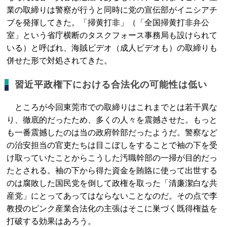
業の取締りは警察が行うと同時に党の宣伝部がイニシアチ
ブを発揮してきた。「掃黄打非」（「全国掃黄打非弁公
室」という省庁横断のタスクフォース事務局も設けられて
いる）と呼ばれ、海賊ビデオ（成人ビデオも）の取締りも
併せた形で対処されてきた。
習近平政権下における合法化の可能性は低い
ところが今回東莞市での取締りはこれまでとは若干異な
り、徹底的だったため、多くの人々を震撼させた。もっと
も一番震撼したのは当の政府幹部だったようだ。警察など
の治安担当の官吏たちは目こぼしをすることで袖の下を受
け取っていたことからこうした汚職幹部の一掃が目的だっ
たとされる。袖の下から得た資金を賄賂に使って出世する
のは腐敗した国民党を倒して政権を取った「清廉潔白な共
産党」にとってあってはならないことなのだ。その点で李
教授のピンク産業合法化の主張はそこに巣づく既得権益を
打破する効果はあろう。