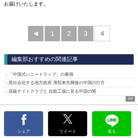
お届けいたします。
前
1
2
3
4
へ
編集部おすすめの関連記事
「中国式ハニートラップ」の裏側
黒社会化する地方政府 薄熙来失脚後の中国の行方
高級ナイトクラブと 自殺工場に見る中国の闇
PR
シェア
ツイート
送る