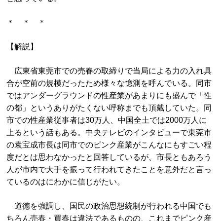
＊ ＊ ＊
【解説】
広東省東莞市での売春の取締りで当局による力の入れ具
合が空前の規模だったため様々な憶測を呼んでいる。同市
ではアンダーグラウンドの性産業があまりにも盛んで「性
の都」というありがたくない呼称までも頂戴していた。同
市での性産業従事者は30万人、中国全土では2000万人に
上るという話もある。中央テレビのインタビューで東莞市
の袁宝成市長は同市でのピンク産業がこんなにもすごい程
度だとは思わなかったと回答しているが、市長ともあろう
人が市内で大手を振って行われてきたことを意外だと言っ
ているのはにわかに信じがたい。
道徳を強調し、国民の政治思想統制が行われる中国でも
ちろん売春・買春は違法であるものの、これまでピンク産