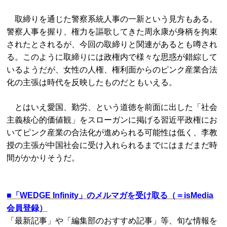
取締りを通じた警察系統人事の一新という見方もある。
警察人事を握り、権力を謳歌してきた周永康が身柄を拘束
されたとされるが、今回の取締りと関連があるとも噂され
る。このように取締りには政権内で様々な思惑が錯綜して
いるようだが、女性の人権、権利面からのピンク産業合法
化の主張は時代を反映したものだともいえる。
とはいえ愛国、勤労、という道徳を前面に出した「社会
主義核心的価値観」をスローガンに掲げる習近平政権にお
いてピンク産業の合法化が進められる可能性は低く、李教
授の主張が中国社会に受け入れられるまでにはまだまだ時
間がかかりそうだ。
■
「WEDGE Infinity」のメルマガを受け取る（＝isMedia
会員登録）
「最新記事」や「編集部のおすすめ記事」等、旬な情報を