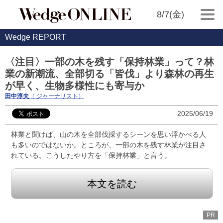
8/7(金)
Wedge REPORT
〈注目〉一部の木を残す「保持林業」って？林
業の新潮流、全部切る「皆伐」より森林の再生
が早く、生物多様性にも寄与か
田中淳夫
（ ジャーナリスト）
2025/06/19
林業と聞けば、山の木を全部伐採するシーンを思い浮かべる人
も多いのではないか。ところが、一部の木を残す林業が注目さ
れている。こうしたやり方を「保持林業」と言う。
本文を読む
PR