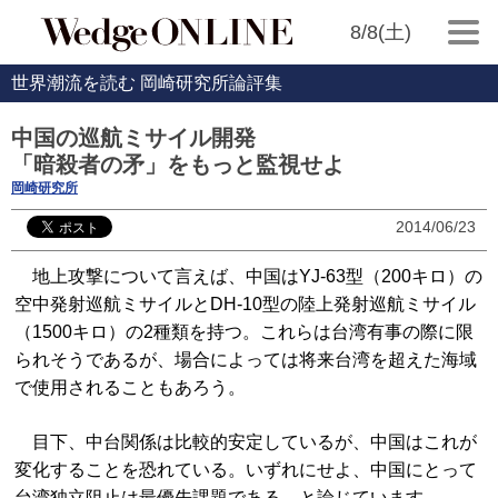
8/8(土)
世界潮流を読む 岡崎研究所論評集
中国の巡航ミサイル開発
「暗殺者の矛」をもっと監視せよ
岡崎研究所
2014/06/23
地上攻撃について言えば、中国はYJ-63型（200キロ）の
空中発射巡航ミサイルとDH-10型の陸上発射巡航ミサイル
（1500キロ）の2種類を持つ。これらは台湾有事の際に限
られそうであるが、場合によっては将来台湾を超えた海域
で使用されることもあろう。
目下、中台関係は比較的安定しているが、中国はこれが
変化することを恐れている。いずれにせよ、中国にとって
台湾独立阻止は最優先課題である、と論じています。