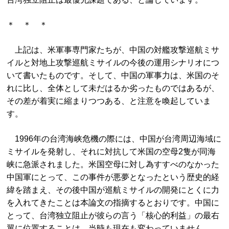
＊ ＊ ＊
上記は、米軍事専門家たちが、中国の対艦攻撃巡航ミサ
イルと対地上攻撃巡航ミサイルの今後の運用シナリオにつ
いて書いたものです。そして、中国の軍事力は、米国のそ
れに比し、全体として未だはるか劣ったものではあるが、
その差が着実に縮まりつつある、と注意を喚起していま
す。
1996年の台湾海峡危機の際には、中国が台湾周辺海域に
ミサイルを発射し、それに対抗して米国の空母2隻が同海
峡に急派されました。米国空母に対し為すすべのなかった
中国軍にとって、この事件が悪夢となったという歴史的経
緯を踏まえ、その後中国が巡航ミサイルの開発にとくに力
を入れてきたことは本論文の指摘するとおりです。中国に
とって、台湾独立阻止が彼らの言う「核心的利益」の最右
翼に位置することは、当時も現在も変わっていません。