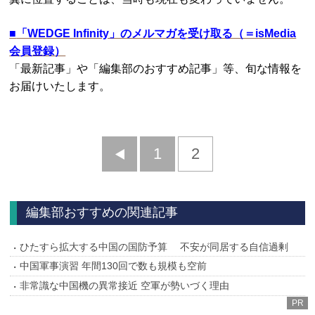
■
「WEDGE Infinity」のメルマガを受け取る（＝isMedia
会員登録）
「最新記事」や「編集部のおすすめ記事」等、旬な情報を
お届けいたします。
前
1
2
へ
編集部おすすめの関連記事
ひたすら拡大する中国の国防予算 不安が同居する自信過剰
中国軍事演習 年間130回で数も規模も空前
非常識な中国機の異常接近 空軍が勢いづく理由
PR