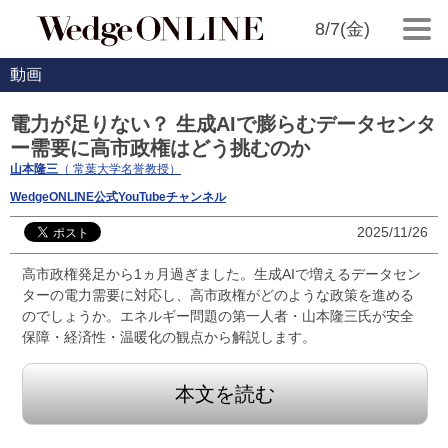
8/7(金)
動画
電力が足りない？ 生成AIで膨らむデータセンタ
ー需要に高市政権はどう挑むのか
山本隆三
（ 常葉大学名誉教授）
WedgeONLINE公式YouTubeチャンネル
2025/11/26
高市政権発足から1ヵ月過ぎました。生成AIで増えるデータセン
ターの電力需要に対応し、高市政権がどのような政策を進める
のでしょうか。エネルギー問題の第一人者・山本隆三氏が安全
保障・経済性・温暖化の観点から解説します。
本文を読む