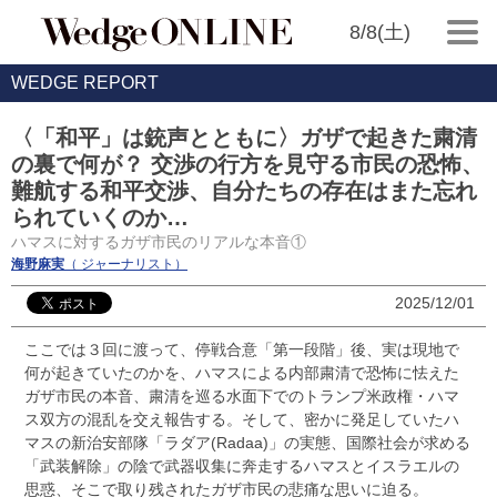
8/8(土)
WEDGE REPORT
〈「和平」は銃声とともに〉ガザで起きた粛清
の裏で何が？ 交渉の行方を見守る市民の恐怖、
難航する和平交渉、自分たちの存在はまた忘れ
られていくのか…
ハマスに対するガザ市民のリアルな本音①
海野麻実
（ ジャーナリスト）
2025/12/01
ここでは３回に渡って、停戦合意「第一段階」後、実は現地で
何が起きていたのかを、ハマスによる内部粛清で恐怖に怯えた
ガザ市民の本音、粛清を巡る水面下でのトランプ米政権・ハマ
ス双方の混乱を交え報告する。そして、密かに発足していたハ
マスの新治安部隊「ラダア(Radaa)」の実態、国際社会が求める
「武装解除」の陰で武器収集に奔走するハマスとイスラエルの
思惑、そこで取り残されたガザ市民の悲痛な思いに迫る。