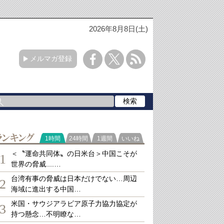
2026年8月8日(土)
メルマガ登録
ランキング
1時間
24時間
1週間
いいね
＜〝運命共同体〟の日米台＞中国こそが
1
世界の脅威....…
台湾有事の脅威は日本だけでない…周辺
2
海域に進出する中国…
米国・サウジアラビア原子力協力協定が
3
持つ懸念…不明瞭な…