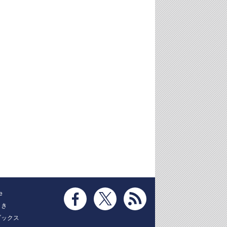
e
とき
ブックス