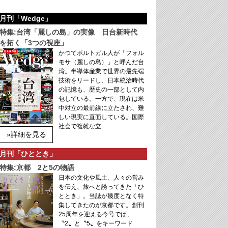
月刊「Wedge」
特集:台湾「麗しの島」の実像 日台新時代
を拓く「3つの視座」
かつてポルトガル人が「フォル
モサ（麗しの島）」と呼んだ台
湾。半導体産業で世界の最先端
技術をリードし、日本統治時代
の記憶も、歴史の一部として内
包している。一方で、現在は米
中対立の最前線に立たされ、難
しい現実に直面している。国際
社会で複雑な立…
»詳細を見る
月刊「ひととき」
特集:京都 2と5の物語
日本の文化や風土、人々の営み
を伝え、旅へと誘ってきた「ひ
ととき」。当誌が幾度となく特
集してきたのが京都です。創刊
25周年を迎える今号では、
〝2〟と〝5〟をキーワード