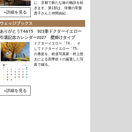
に、京都で新たな旅の物語を紡
ぎます。第1部は、俳優の常盤
»詳細を見る
貴子さんと仲間由紀…
ウェッジブックス
ありがとうT4&T5 923形ドクターイエロー
引退記念カレンダー2027 壁掛けタイプ
ドクターイエロー「T4」、そ
してドクターイエロー「T5」
の勇姿を、鉄道写真家・村上悠
太による四季折々の厳選した写
真で綴る。
»詳細を見る