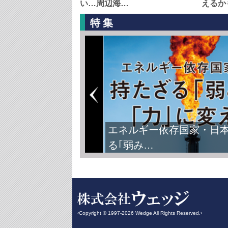
い…周辺海…
えるか
特集
エネルギー依存国家・日
る｢弱み…
‹Copyright © 1997-2026 Wedge All Rights Reserved.›