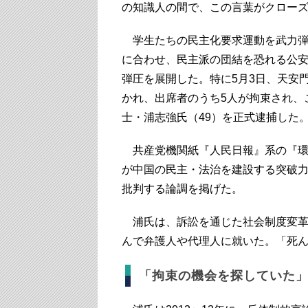
の知識人の間で、この言葉がクロー
学生たちの民主化要求運動を武力弾圧
に合わせ、民主派の団結を恐れる公
弾圧を展開した。特に5月3日、天安
かれ、出席者のうち5人が拘束され、
士・浦志強氏（49）を正式逮捕した
共産党機関紙『人民日報』系の『環球
が中国の民主・法治を建設する突破
批判する論調を掲げた。
浦氏は、訴訟を通じた社会制度変革
んで弁護人や代理人に就いた。「死
「拘束の機会を探していた