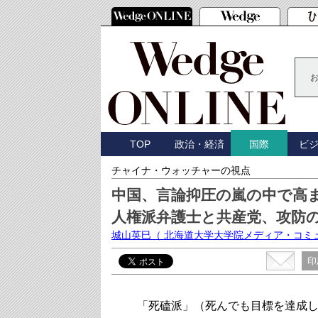
TOP
政治・経済
ビ
国際
チャイナ・ウォッチャーの視点
中国、言論抑圧の嵐の中で高
人権派弁護士と共産党、攻防
城山英巳
（ 北海道大学大学院メディア・コミ
印
「死磕派」（死んでも目標を達成し