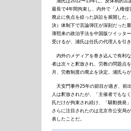
浦氏は2012〜13年に、反体制的
最長で4年間拘束し、内外で「人権侵
廃止に焦点を絞った訴訟を展開した
決）体制下で言論弾圧が深刻だった重
薄熙来の政治手法を中国版ツイッター
受けるが、浦氏は任氏の代理人を引
内外のメディアを巻き込んで有利な
者は次々と釈放され、労教の問題点を
月、労教制度の廃止を決定。浦氏ら
天安門事件25年の節目が過ぎ、前出
人は釈放されたが、「主催者でもな
氏だけが拘束され続け、「騒動挑発
さらに注目されたのは北京市公安局
表したことだ。