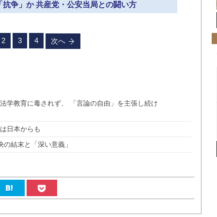
か「抗争」か 共産党・公安当局との闘い方
2
3
4
次へ
だ法学教育に毒されず、 「言論の自由」を主張し続け
声は日本からも
対決の結末と「深い意義」