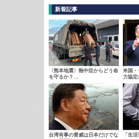
新着記事
〈熊本地震〉熱中症からどう命
米国・
を守るか？…
力協定
台湾有事の脅威は日本だけでな
「生活