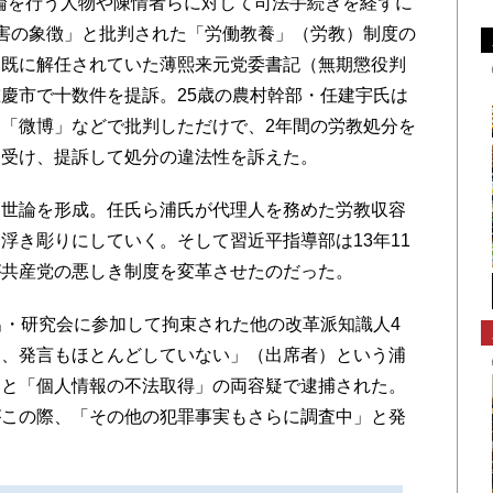
言論を行う人物や陳情者らに対して司法手続きを経ずに
害の象徴」と批判された「労働教養」（労教）制度の
。既に解任されていた薄熙来元党委書記（無期懲役判
慶市で十数件を提訴。25歳の農村幹部・任建宇氏は
「微博」などで批判しただけで、2年間の労教処分を
き受け、提訴して処分の違法性を訴えた。
世論を形成。任氏ら浦氏が代理人を務めた労教収容
浮き彫りにしていく。そして習近平指導部は13年11
が共産党の悪しき制度を変革させたのだった。
・研究会に参加して拘束された他の改革派知識人4
く、発言もほとんどしていない」（出席者）という浦
」と「個人情報の不法取得」の両容疑で逮捕された。
がこの際、「その他の犯罪事実もさらに調査中」と発