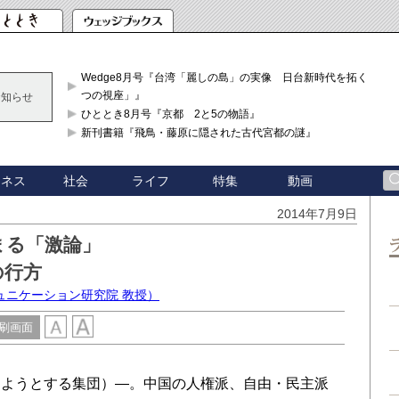
Wedge8月号『台湾「麗しの島」の実像 日台新時代を拓く「3
つの視座」』
お知らせ
ひととき8月号『京都 2と5の物語』
新刊書籍『飛鳥・藤原に隠された古代宮都の謎』
ジネス
社会
ライフ
特集
動画
2014年7月9日
まる「激論」
の行方
ュニケーション研究院 教授）
刷画面
ようとする集団）—。中国の人権派、自由・民主派