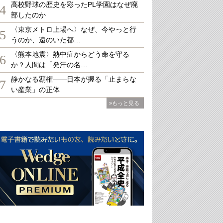
高校野球の歴史を彩ったPL学園はなぜ廃
4
部したのか
〈東京メトロ上場へ〉なぜ、今やっと行
5
うのか、遠のいた都…
〈熊本地震〉熱中症からどう命を守る
6
か？人間は「発汗の名…
静かなる覇権――日本が握る「止まらな
7
い産業」の正体
»もっと見る