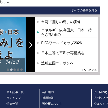
もし…
»すべての特集を見る
台湾「麗しの島」の実像
エネルギー依存国家・日本 持
たざる｢弱み…
FIFAワールドカップ2026
日本主導で平和の再構築を
本 持たざ
造船立国ニッポンへ
»もっと見る
最新記事一覧
会社案内
月刊Wedg
ランキング
採用情報
月刊ひと
特集一覧
著作権について
ウェッジ