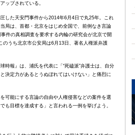
ズアップされている。
した天安門事件から2014年6月4日で丸25年。これ
安当局は、首都・北京をはじめ全国で、前例なき言論
門事件の真相調査を要求する内輪の研究会が北京で開
このうち北京市公安局は6月13日、著名人権派弁護
。
時報』は、浦氏を代表に「“死磕派”弁護士は、自分
力と決定力があるとうぬぼれてはいけない」と痛烈に
を可能にする言論の自由や人権侵害などの案件を選
んでも目標を達成する」と言われる一例を挙げよう。
」