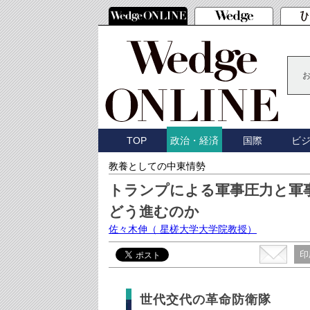
TOP
国際
ビ
政治・経済
教養としての中東情勢
トランプによる軍事圧力と軍
どう進むのか
佐々木伸
（ 星槎大学大学院教授）
印
世代交代の革命防衛隊