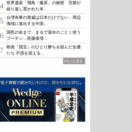
世界遺産「飛鳥・藤原」の秘密 宮都が
4
繰り返し置かれた本…
台湾有事の脅威は日本だけでない…周辺
5
海域に進出する中国…
国民の命まで、まるで湯水のごとく使う
6
プーチン…死傷者増…
映画『国宝』のひとり勝ちを阻んだ女優
7
たち 不惑を迎える…
»もっと見る