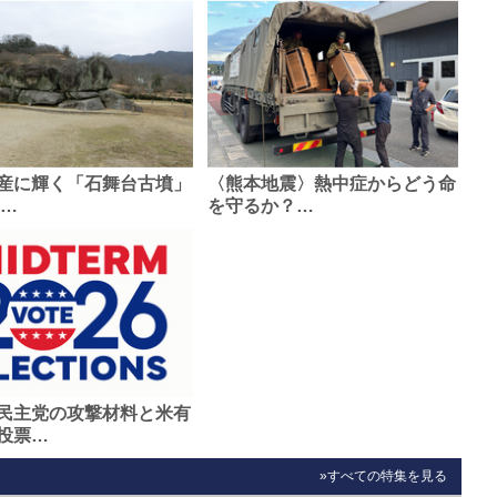
産に輝く「石舞台古墳」
〈熊本地震〉熱中症からどう命
0…
を守るか？…
民主党の攻撃材料と米有
投票…
»すべての特集を見る