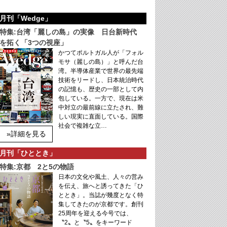
月刊「Wedge」
特集:台湾「麗しの島」の実像 日台新時代
を拓く「3つの視座」
かつてポルトガル人が「フォル
モサ（麗しの島）」と呼んだ台
湾。半導体産業で世界の最先端
技術をリードし、日本統治時代
の記憶も、歴史の一部として内
包している。一方で、現在は米
中対立の最前線に立たされ、難
しい現実に直面している。国際
社会で複雑な立…
»詳細を見る
月刊「ひととき」
特集:京都 2と5の物語
日本の文化や風土、人々の営み
を伝え、旅へと誘ってきた「ひ
ととき」。当誌が幾度となく特
集してきたのが京都です。創刊
25周年を迎える今号では、
〝2〟と〝5〟をキーワード