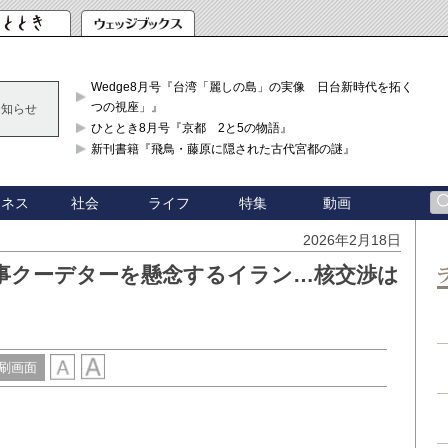
Wedge8月号『台湾「麗しの島」の実像 日台新時代を拓く「3
つの視座」』
お知らせ
ひととき8月号『京都 2と5の物語』
新刊書籍『飛鳥・藤原に隠された古代宮都の謎』
ジネス
社会
ライフ
特集
動画
2026年2月18日
事クーデターを懸念するイラン…核交渉は
刷画面