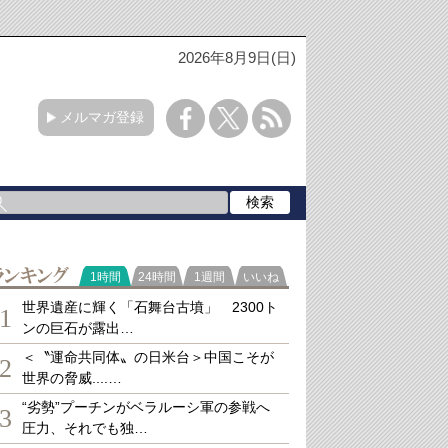
2026年8月9日(日)
メルマガ登録
ランキング
1時間
24時間
1週間
いいね
世界遺産に輝く「石舞台古墳」 2300ト
1
ンの巨石が露出…
＜〝運命共同体〟の日米台＞中国こそが
2
世界の脅威....…
“劣勢”プーチンがベラルーシ軍の参戦へ
3
圧力、それでも独…