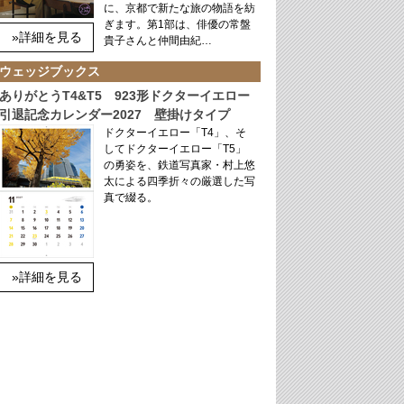
に、京都で新たな旅の物語を紡
ぎます。第1部は、俳優の常盤
»詳細を見る
貴子さんと仲間由紀…
ウェッジブックス
ありがとうT4&T5 923形ドクターイエロー
引退記念カレンダー2027 壁掛けタイプ
ドクターイエロー「T4」、そ
してドクターイエロー「T5」
の勇姿を、鉄道写真家・村上悠
太による四季折々の厳選した写
真で綴る。
»詳細を見る