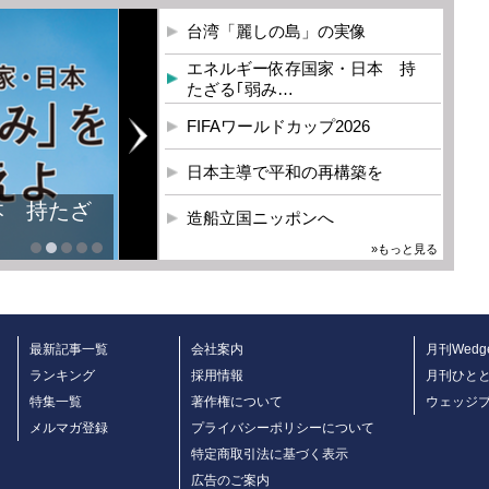
台湾「麗しの島」の実像
エネルギー依存国家・日本 持
たざる｢弱み…
FIFAワールドカップ2026
日本主導で平和の再構築を
本 持たざ
造船立国ニッポンへ
»もっと見る
最新記事一覧
会社案内
月刊Wedg
ランキング
採用情報
月刊ひと
特集一覧
著作権について
ウェッジ
メルマガ登録
プライバシーポリシーについて
特定商取引法に基づく表示
広告のご案内