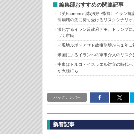
編集部おすすめの関連記事
〈英Economist誌が鋭い指摘〉イラ
制崩壊の先に待ち受けるリスクシナリオ
激化するイラン反政府デモ、トランプに
づく市民
＜現地ルポ＞アサド政権崩壊から１年..
米国によるイランへの軍事介入のリスク
中東はトルコ・イスラエル対立の時代へ
が火種にも
バックナンバー
新着記事