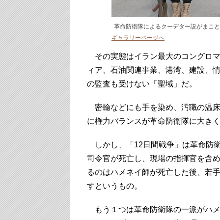
革命防衛隊によるクーデター説がまことしやかに
ギャラリーページへ
その実態はイラン最大のコングロマ
ィア、石油関連事業、港湾、建設、
の監査も受けない「聖域」だ。
密輸などにも手を染め、汚職の温床
に権力バランスが革命防衛隊に大き
しかし、「12日間戦争」は革命防
司令官が死亡し、現場の指揮官を含め
るのはハメネイ師が死亡した後、若
すというもの。
もう１つは革命防衛隊の一派がハメ