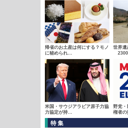
帰省のお土産は何にする？モノ
世界遺
に秘められ…
230
米国・サウジアラビア原子力協
野党・
力協定が持…
権者の
特集