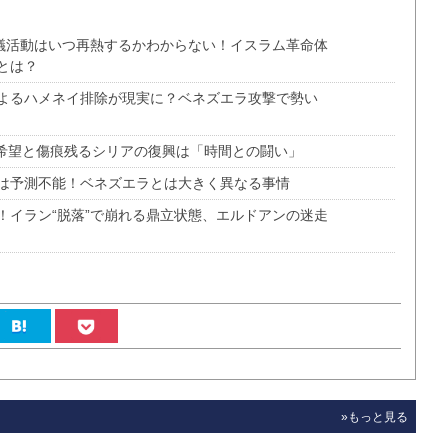
ン抗議活動はいつ再熱するかわからない！イスラム革命体
とは？
よるハメネイ排除が現実に？ベネズエラ攻撃で勢い
.希望と傷痕残るシリアの復興は「時間との闘い」
は予測不能！ベネズエラとは大きく異なる事情
！イラン“脱落”で崩れる鼎立状態、エルドアンの迷走
»もっと見る