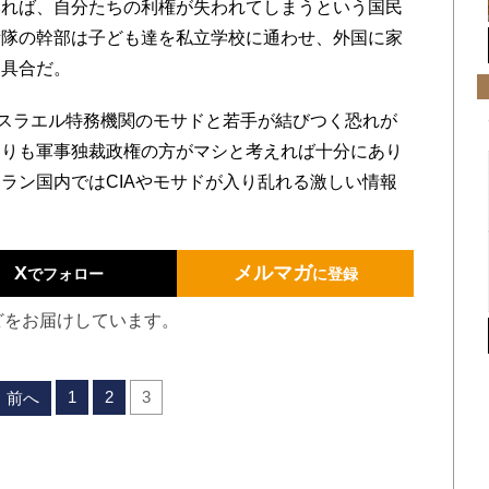
いれば、自分たちの利権が失われてしまうという国民
衛隊の幹部は子ども達を私立学校に通わせ、外国に家
た具合だ。
スラエル特務機関のモサドと若手が結びつく恐れが
よりも軍事独裁政権の方がマシと考えれば十分にあり
ラン国内ではCIAやモサドが入り乱れる激しい情報
X
メルマガ
でフォロー
に登録
どをお届けしています。
1
2
3
前へ