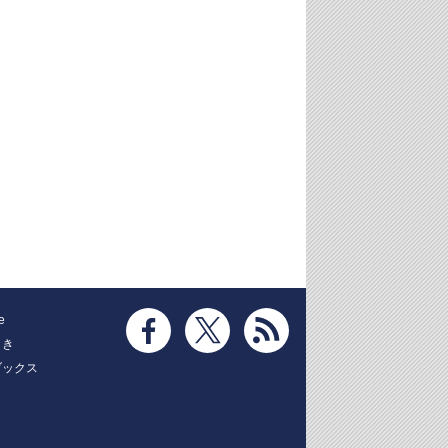
e
とき
ブックス