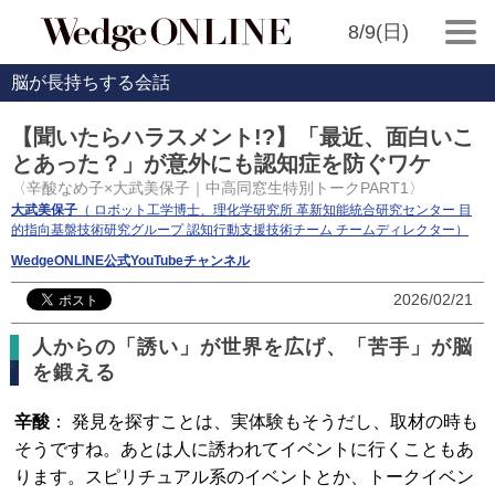
8/9(日)
脳が長持ちする会話
【聞いたらハラスメント!?】「最近、面白いこ
とあった？」が意外にも認知症を防ぐワケ
〈辛酸なめ子×大武美保子｜中高同窓生特別トークPART1〉
大武美保子
（ ロボット工学博士、理化学研究所 革新知能統合研究センター 目
的指向基盤技術研究グループ 認知行動支援技術チーム チームディレクター）
WedgeONLINE公式YouTubeチャンネル
2026/02/21
人からの「誘い」が世界を広げ、「苦手」が脳
を鍛える
辛酸
： 発見を探すことは、実体験もそうだし、取材の時も
そうですね。あとは人に誘われてイベントに行くこともあ
ります。スピリチュアル系のイベントとか、トークイベン