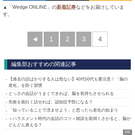
▲「Wedge ONLINE」の
新着記事
などをお届けしていま
す。
前
1
2
3
4
へ
編集部おすすめの関連記事
【過去の話ばかりする人は危ない】40代50代も要注意！「脳の
老化」を防ぐ習慣
とっさの会話がうまくできれば、脳を長持ちさせられる
失敗を面白く話せれば、認知症予防になる？
「知っていることで済ませよう」と思ったら老化の始まり
＜ハラスメント時代の会話のコツ＞雑談を面倒くさがると、脳が
どんどん衰える？
PR