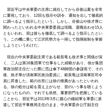
習近平は中央軍委の主席に就任してから谷俊山案を非常
に重視しており、12回も指示や訓令、通知を出して徹底的
に調べるよう指示したという。しかし、谷俊山や徐才厚に
関わったといわれる中央軍委委員は現職、退職合わせ15人
ともいわれ、習は彼らを徹底して調べるよう指示したとい
う。この機に乗じて江沢民勢力を一掃して指揮統制を掌握
しようというわけだ。
現在の中央軍委副主席である範長竜も徐才厚と関係が深
く、二人は第16集団軍で仕事をした経験があり、徐が集団
軍政治部主任だった際に范は傘下48師団の参謀長で、その
後、徐才厚が済南軍区政治委員に、範長竜は済南軍区司令
員に昇進した。範の出世には徐の推薦があったといわれ
る。徐の処分は範を震え上がらせ、習のいう事を聴くよう
になったものの、それでも依然、重要部門を把握している
ことから、習近平は2013年3月に腹心の鐘紹軍を軍委に派
遣して習近平事務局主任のまま、中央軍委弁公庁副主任