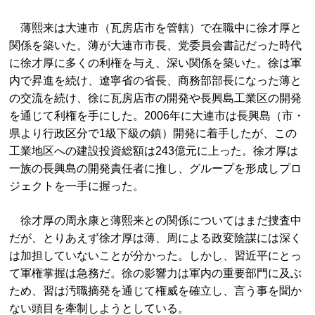
薄熙来は大連市（瓦房店市を管轄）で在職中に徐才厚と
関係を築いた。薄が大連市市長、党委員会書記だった時代
に徐才厚に多くの利権を与え、深い関係を築いた。徐は軍
内で昇進を続け、遼寧省の省長、商務部部長になった薄と
の交流を続け、徐に瓦房店市の開発や長興島工業区の開発
を通じて利権を手にした。2006年に大連市は長興島（市・
県より行政区分で1級下級の鎮）開発に着手したが、この
工業地区への建設投資総額は243億元に上った。徐才厚は
一族の長興島の開発責任者に推し、グループを形成しプロ
ジェクトを一手に握った。
徐才厚の周永康と薄熙来との関係についてはまだ捜査中
だが、とりあえず徐才厚は薄、周による政変陰謀には深く
は加担していないことが分かった。しかし、習近平にとっ
て軍権掌握は急務だ。徐の影響力は軍内の重要部門に及ぶ
ため、習は汚職摘発を通じて権威を確立し、言う事を聞か
ない頭目を牽制しようとしている。