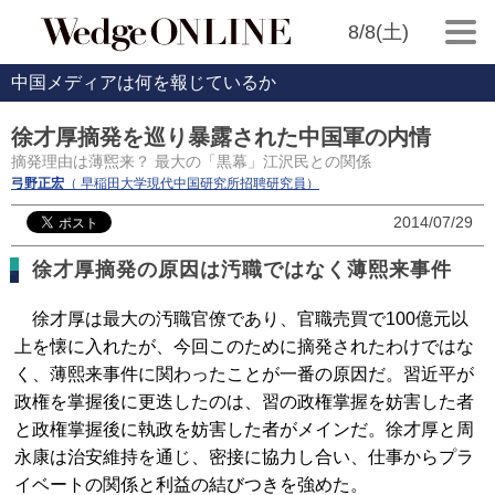
8/8(土)
中国メディアは何を報じているか
徐才厚摘発を巡り暴露された中国軍の内情
摘発理由は薄煕来？ 最大の「黒幕」江沢民との関係
弓野正宏
（ 早稲田大学現代中国研究所招聘研究員）
2014/07/29
徐才厚摘発の原因は汚職ではなく薄熙来事件
徐才厚は最大の汚職官僚であり、官職売買で100億元以
上を懐に入れたが、今回このために摘発されたわけではな
く、薄熙来事件に関わったことが一番の原因だ。習近平が
政権を掌握後に更迭したのは、習の政権掌握を妨害した者
と政権掌握後に執政を妨害した者がメインだ。徐才厚と周
永康は治安維持を通じ、密接に協力し合い、仕事からプラ
イベートの関係と利益の結びつきを強めた。