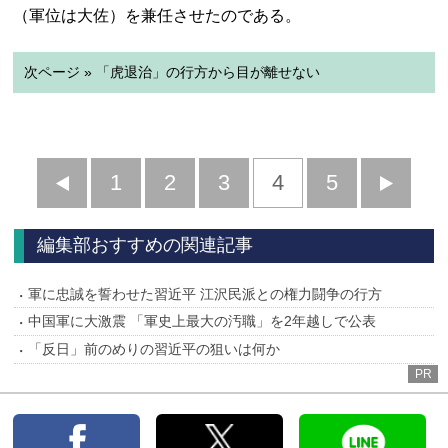
（軍位は大佐）を兼任させたのである。
次ページ » 「虎退治」の行方から目が離せない
前
1
2
3
4
5
へ
へ
編集部おすすめの関連記事
軍に忠誠を誓わせた習近平 江沢民派との権力闘争の行方
中国軍に大激震 「軍史上最大の汚職」を2年越しで公表
「反日」前のめりの習近平の狙いは何か
PR