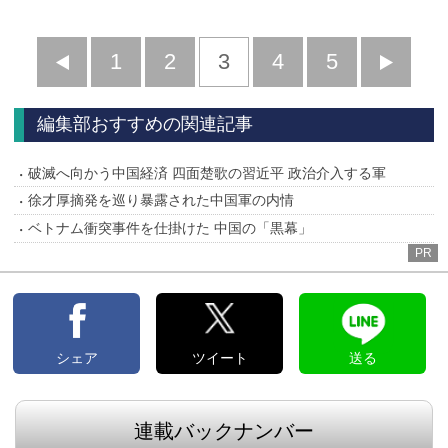
前
1
2
3
4
5
へ
へ
編集部おすすめの関連記事
破滅へ向かう中国経済 四面楚歌の習近平 政治介入する軍
徐才厚摘発を巡り暴露された中国軍の内情
ベトナム衝突事件を仕掛けた 中国の「黒幕」
PR
シェア
ツイート
送る
連載バックナンバー