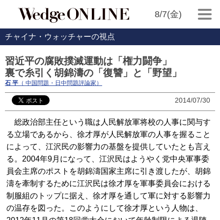
8/7(金)
チャイナ・ウォッチャーの視点
習近平の腐敗撲滅運動は「権力闘争」
裏で糸引く胡錦濤の「復讐」と「野望」
石 平
（ 中国問題・日中問題評論家）
2014/07/30
総政治部主任という職は人民解放軍将校の人事に関与す
る立場であるから、徐才厚が人民解放軍の人事を握ること
によって、江沢民の影響力の基盤を提供していたとも言え
る。2004年9月になって、江沢民はようやく党中央軍事委
員会主席のポストを胡錦濤国家主席に引き渡したが、胡錦
濤を牽制するために江沢民は徐才厚を軍事委員会における
制服組のトップに据え、徐才厚を通して軍に対する影響力
の温存を図った。このようにして徐才厚という人物は、