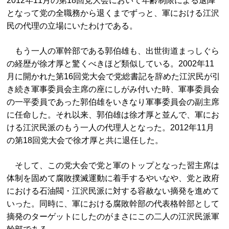
2012年11月の第18回党大会において年齢制限による退陣
となって党の全職務から退くまでずっと、軍における江沢
民の代理の立場にいたわけである。
もう一人の軍幹部である郭伯雄も、出世街道まっしぐら
の経歴が徐才厚と驚くべきほど類似している。2002年11
月に開かれた第16回党大会で党総書記を辞めた江沢民が引
き続き軍事委員会主席の座にしがみ付いた時、軍事委員会
の一平委員であった郭伯雄をいきなり軍事委員会の副主席
に任命した。それ以来、郭伯雄は徐才厚と並んで、軍にお
ける江沢民派のもう一人の代理人となった。2012年11月
の第18回党大会で徐才厚と共に退任した。
そして、この党大会で党と軍のトップとなった習主席は
体制を固めて腐敗撲滅運動に着手するやいなや、党と政府
における石油閥・江沢民派に対する容赦ない摘発を進めて
いった。同時に、軍における腐敗幹部の代表格幹部として
摘発のターゲットにしたのがまさにこの二人の江沢民派軍