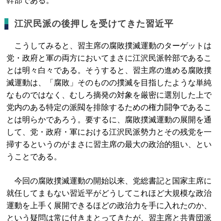
幹部である。
江沢民派の後押しを受けてきた習近平
こうしてみると、習主席の腐敗撲滅運動のターゲットは
党・政府と軍の両方においてまさに江沢民派幹部であるこ
とは明々白々である。そうすると、習主席の進める腐敗撲
滅運動は、「腐敗」そのものの撲滅を目指したような単純
なものではなく、むしろ摘発の対象を厳密に選別した上で
党内のある特定の派閥を排除するための権力闘争であるこ
とは明らかであろう。要するに、腐敗撲滅運動の展開を通
して、党・政府・軍における江沢民派勢力とその残党を一
掃するというのがまさに習主席の最大の政治的狙い、とい
うことである。
今回の腐敗撲滅運動の開始以来、党総書記と国家主席に
就任してまもない習近平がどうしてこれほど大規模な政治
運動を上手く展開できるほどの政治力を手に入れたのか、
という疑問は常に付きまとってきたが、習主席と共青団派