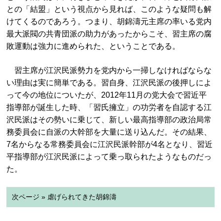
との「結盟」という視点から見れば、このような疑問も解
けてくるのであろう。つまり、胡錦濤元主席の率いる党内
最大派閥の共青団派の助力があったからこそ、習主席の腐
敗運動は強力に進められた、ということである。
習主席が江沢民派勢力を党内から一掃しなければならな
い理由は実に簡単である。習自身、江沢民派の後押しによ
って今の地位についたが、2012年11月の党大会で習近平
指導部が誕生した時、「習氏擁立」の功労者を自認する江
沢民派はその勢いに乗じて、新しい最高指導部の政治局常
務委員会に自派の大幹部を大量に送り込んだ。その結果、
7名からなる常務委員会に江沢民派幹部が4名となり、習近
平指導部が江沢民派によって乗っ取られたようなものだっ
た。
次ページ » 虐げられてきた胡錦濤