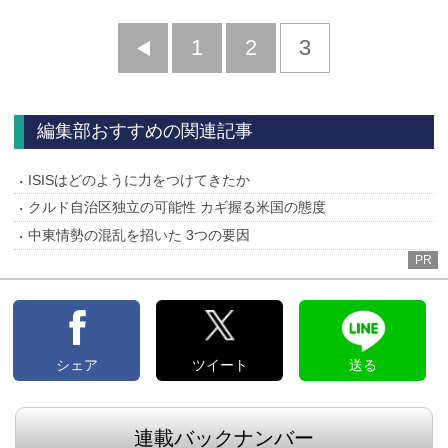
前
1
2
3
へ
編集部おすすめの関連記事
ISISはどのように力をつけてきたか
クルド自治区独立の可能性 カギ握る米国の態度
中東情勢の混乱を招いた 3つの要因
PR
シェア
ツイート
送る
連載バックナンバー