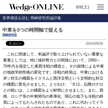
8/8(土)
世界潮流を読む 岡崎研究所論評集
中東を3つの時間軸で捉える
岡崎研究所
2014/09/30
これに関連して、本論評で取り上げられていない重要な
要素としては、特に域外勢力との関係において、1950～
70年代を規定した東西冷戦の構造と、その崩壊による中東
の地政学的性格の変化です。冷戦の終焉は、中東における
米ソ対立の構図をイスラムと西洋文明という文明的な対立
の構図に変化させました。とりわけ、「9.11」以降のテロ
との戦いは、この構図をより鮮明にさせました。また、西
側、ロシア等の中東関与の希薄化、関心の低下も冷戦の終
焉によってもたらされたものであり、これに代わってイラ