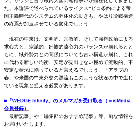
ン、サウジと言う域内大国の覇権争いが顕在化してきまし
た。本論評で述べられているサイクス=ピコ条約による帝
国主義時代のシステムの弱体化の動きも、やはり冷戦構造
の終焉が加速させている変化でしょう。
現在の中東は、文明的、宗教的、そして強権政治による
求心力と、宗派的、部族的遠心力のバランスが崩れるとと
もに、域外勢力との関係についても古い構造が崩れ、これ
に代わる新しい均衡、安定が見出せない極めて流動的、不
安定な状況に陥っていると言えるでしょう。「アラブの
春」や米国の中東外交の漂流もこのような状況の中で生じ
ている現象と捉える必要があります。
■
「WEDGE Infinity」のメルマガを受け取る（＝isMedia
会員登録）
「最新記事」や「編集部のおすすめ記事」等、旬な情報を
お届けいたします。