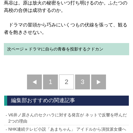
蔦谷は。原は放火の秘密をいつ打ち明けるのか。ふたつの
高校の合併は成功するのか。
ドラマの冒頭から巧みにいくつもの伏線を張って、観る
者を飽きさせない。
次ページ » ドラマに自らの青春を投影するクドカン
前
1
2
3
次
へ
へ
編集部おすすめの関連記事
V6井ノ原さんのセクハラに対する発言が ネットで反響を呼んだ
2つの理由
NHK連続テレビ小説「あまちゃん」 アイドルから演技派女優へ