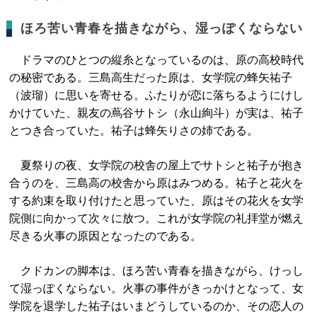
ほろ苦い青春を描きながら、湿っぽくならない
ドラマのひとつの縦糸となっているのは、原の高校時代
の秘密である。三島高生だった原は、女学院の蜂矢祐子
（波瑠）に思いを寄せる。ふたりが恋に落ちるようにけし
かけていた、親友の蔦谷サトシ（永山絢斗）が実は、祐子
とつき合っていた。祐子は蜂矢りさの姉である。
夏祭りの夜、女学院の校舎の屋上でサトシと祐子が抱き
合うのを、三島高の校舎から原はみつめる。祐子と花火を
する約束を取り付けたと思っていた、原はその花火を女学
院側に向かって次々に放つ。これが女学院の礼拝堂が燃え
尽きる火事の原因となったのである。
クドカンの脚本は、ほろ苦い青春を描きながら、けっし
て湿っぽくならない。火事の事件がきっかけとなって、女
学院を退学した祐子はいまどうしているのか、その恋人の