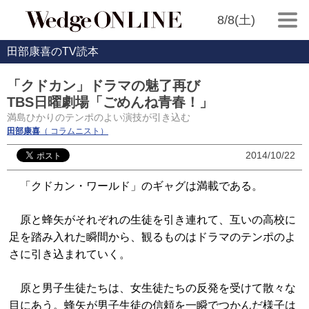
8/8(土)
田部康喜のTV読本
「クドカン」ドラマの魅了再び
TBS日曜劇場「ごめんね青春！」
満島ひかりのテンポのよい演技が引き込む
田部康喜
（ コラムニスト）
2014/10/22
「クドカン・ワールド」のギャグは満載である。
原と蜂矢がそれぞれの生徒を引き連れて、互いの高校に
足を踏み入れた瞬間から、観るものはドラマのテンポのよ
さに引き込まれていく。
原と男子生徒たちは、女生徒たちの反発を受けて散々な
目にあう。蜂矢が男子生徒の信頼を一瞬でつかんだ様子は