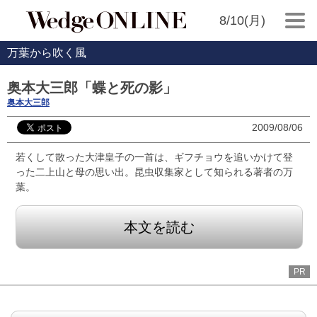
8/10(月)
万葉から吹く風
奥本大三郎「蝶と死の影」
奥本大三郎
2009/08/06
若くして散った大津皇子の一首は、ギフチョウを追いかけて登
った二上山と母の思い出。昆虫収集家として知られる著者の万
葉。
本文を読む
PR