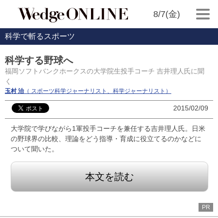
8/7(金)
科学で斬るスポーツ
科学する野球へ
福岡ソフトバンクホークスの大学院生投手コーチ 吉井理人氏に聞
く
玉村 治
（ スポーツ科学ジャーナリスト、科学ジャーナリスト）
2015/02/09
大学院で学びながら1軍投手コーチを兼任する吉井理人氏。日米
の野球界の比較、理論をどう指導・育成に役立てるのかなどに
ついて聞いた。
本文を読む
PR