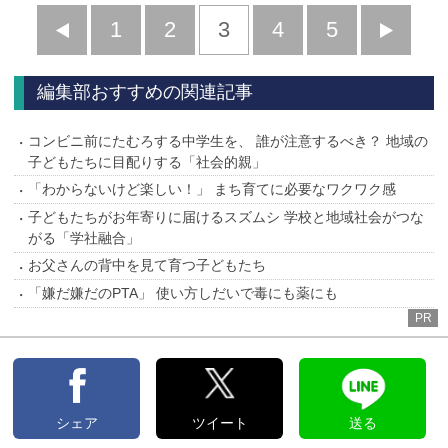
前
1
2
3
4
5
へ
へ
編集部おすすめの関連記事
コンビニ前にたむろする中学生を、 誰が注意するべき？ 地域の
子どもたちに目配りする「社会的親」
「わからないけど楽しい！」 まち育てに必要なワクワク感
子どもたちがお年寄りに届けるスズムシ 学校と地域社会がつな
がる「学社融合」
お父さんの背中を見て育つ子どもたち
「嫌だ嫌だのPTA」 使い方しだいで毒にも薬にも
PR
シェア
ツイート
送る