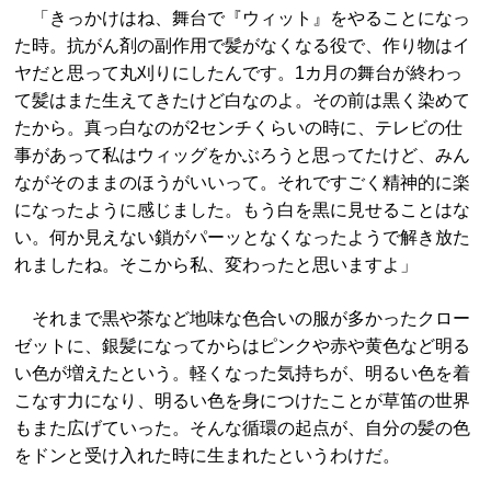
「きっかけはね、舞台で『ウィット』をやることになっ
た時。抗がん剤の副作用で髪がなくなる役で、作り物はイ
ヤだと思って丸刈りにしたんです。1カ月の舞台が終わっ
て髪はまた生えてきたけど白なのよ。その前は黒く染めて
たから。真っ白なのが2センチくらいの時に、テレビの仕
事があって私はウィッグをかぶろうと思ってたけど、みん
ながそのままのほうがいいって。それですごく精神的に楽
になったように感じました。もう白を黒に見せることはな
い。何か見えない鎖がパーッとなくなったようで解き放た
れましたね。そこから私、変わったと思いますよ」
それまで黒や茶など地味な色合いの服が多かったクロー
ゼットに、銀髪になってからはピンクや赤や黄色など明る
い色が増えたという。軽くなった気持ちが、明るい色を着
こなす力になり、明るい色を身につけたことが草笛の世界
もまた広げていった。そんな循環の起点が、自分の髪の色
をドンと受け入れた時に生まれたというわけだ。