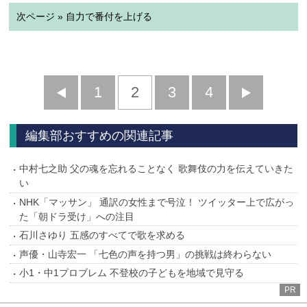
次ページ » 自力で番付を上げる
前
1
2
3
4
次
へ
へ
編集部おすすめの関連記事
中村七之助 父の魂を忘れることなく 歌舞伎の力を伝えていきた
い
NHK「マッサン」 通訳の女性まで号泣！ ツイッター上で広がっ
た「朝ドラ受け」への注目
石川さゆり 五感のすべてで歌を求める
声優・山寺宏一 「七色の声を持つ男」の挑戦は終わらない
小1・中1プロブレム 不登校の子どもを地域で見守る
PR