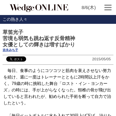
8/6(木)
この熱き人々
草笛光子
苦境も弱気も跳ね返す反骨精神
女優としての輝きは増すばかり
吉永みち子
2015/05/05
毎日、食事のようにコツコツと筋肉を衰えさせない努力
を続け、週に一度はトレーナーとともに2時間以上汗をか
く。79歳の時に挑戦した舞台「ロスト・イン・ヨンカー
ズ」の時には、手が上がらなくなった。頸椎の骨が飛び出
していると言われたが、勧められた手術を断って自力で治
したという。
「毎日ペットボトルに水を入れて30回上げ下げ。治りた