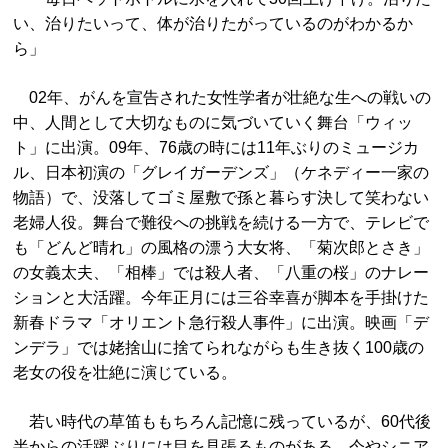
い、治りたいって、体が治りたがっているのがわかるか
ら」
02年、がんを宣告された女性学者が壮絶な生への戦いの
中、人間として大切なものに気づいていく舞台「ウィッ
ト」に出演。09年、76歳の時には11年ぶりのミュージカ
ル、日本初演の「グレイガーデンズ」（ケネディー一家の
物語）で、没落してゴミ屋敷で孫と暮らす決して笑わない
老婦人役。舞台で難役への挑戦を続ける一方で、テレビで
も「どんど晴れ」の風格の漂う大女将、「菊次郎とさき」
の女義太夫、「相棒」では殺人者、「八重の桜」のナレー
ションと大活躍。今年正月には三谷幸喜が脚本を手掛けた
新春ドラマ「オリエント急行殺人事件」に出演。映画「デ
ンデラ」では姥捨山に捨てられながらも生き抜く100歳の
老女の役を壮絶に演じている。
若い時代の草笛ももちろん記憶に残っているが、60代後
半からの活躍ぶりには目を見張るものがある。今やシニア