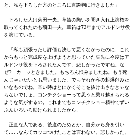
と、私を下ろした方のところに直談判に行きました」
下ろした人は菊田一夫。草笛の願いを聞き入れ上演権を
取ってくれたのも菊田一夫。草笛は73年までアルドンサ役
を演じている。
「私も頑張ったし評価も決して悪くなかったのに、これ
からもっと完成度を上げようと思っていた矢先に今度はア
ルドンサ役を下ろされたんです。悲しかったですね。な
ぜ? カーッときました。もちろん恨みましたね。もう死
んじゃいたいとも思いました。でもそれが私の起爆剤みた
いなものでね。辛い時はとにかくそこを抜け出さなきゃな
らないでしょ。コンチクショーって思うと乗り越えられる
ような気がするの。これまでもコンチクショー精神でずい
ぶんいろいろ助けられましたから」
正直な人である。後進のためとか、自分から身を引い
て……なんてカッコつけたことは言わない。悲しかった、