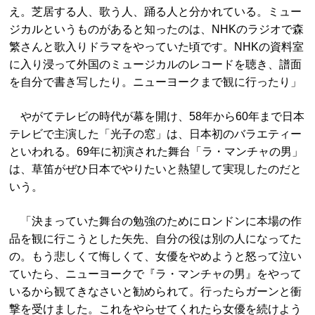
え。芝居する人、歌う人、踊る人と分かれている。ミュー
ジカルというものがあると知ったのは、NHKのラジオで森
繁さんと歌入りドラマをやっていた頃です。NHKの資料室
に入り浸って外国のミュージカルのレコードを聴き、譜面
を自分で書き写したり。ニューヨークまで観に行ったり」
やがてテレビの時代が幕を開け、58年から60年まで日本
テレビで主演した「光子の窓」は、日本初のバラエティー
といわれる。69年に初演された舞台「ラ・マンチャの男」
は、草笛がぜひ日本でやりたいと熱望して実現したのだと
いう。
「決まっていた舞台の勉強のためにロンドンに本場の作
品を観に行こうとした矢先、自分の役は別の人になってた
の。もう悲しくて悔しくて、女優をやめようと怒って泣い
ていたら、ニューヨークで『ラ・マンチャの男』をやって
いるから観てきなさいと勧められて。行ったらガーンと衝
撃を受けました。これをやらせてくれたら女優を続けよう