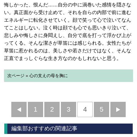
悔しかった、恨んだ……自分の中に渦巻いた感情を隠さな
い。真正面から受け止めて、それを自らの内部で前に進む
エネルギーに転化させていく。顔で笑って心で泣いてなん
てことはしない。泣く時は顔でも心でも思いきり泣いて、
悲しみや悔しさに身悶えし、自分で底を打って浮かび上が
ってくる。そんな潔さが草笛には感じられる。女性たちが
草笛に惹かれるのは、美しさや若さだけではなく、そんな
正直でまっしぐらな生き方なのかもしれないと思う。
次ページ » 心の支えの母を胸に
前
1
2
3
4
5
へ
へ
編集部おすすめの関連記事