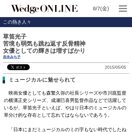
8/7(金)
この熱き人々
草笛光子
苦境も弱気も跳ね返す反骨精神
女優としての輝きは増すばかり
吉永みち子
2015/05/05
ミュージカルに魅せられて
映画女優としても森繁久弥の社長シリーズや市川崑監督
の横溝正史シリーズ、成瀬巳喜男監督作品などで活躍して
いるが、草笛光子といえば、やはり日本のミュージカルの
草分け的な存在として忘れてはならないであろう。
「日本にまだミュージカルのミの字もない時代でしたね