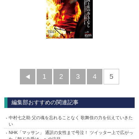
前
1
2
3
4
5
へ
編集部おすすめの関連記事
中村七之助 父の魂を忘れることなく 歌舞伎の力を伝えていきた
い
NHK「マッサン」 通訳の女性まで号泣！ ツイッター上で広がっ