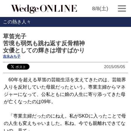
8/8(土)
この熱き人々
草笛光子
苦境も弱気も跳ね返す反骨精神
女優としての輝きは増すばかり
吉永みち子
2015/05/05
60年を超える草笛の芸能生活を支えてきたのは、芸能界
入りを反対していた母親だったという。専業主婦からマネ
ジャーになって、公私ともに娘の人生に寄り添ってきた母
が亡くなったのは09年。
「専業主婦だったのにねえ。私がSKDに入ったことで母
の人生も変えちゃいました。私ね、今でも親離れできてな
いの。見て」