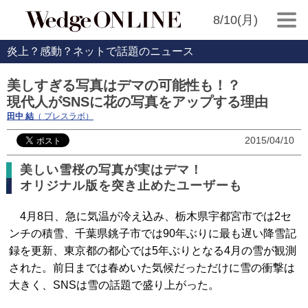
8/10(月)
炎上？感動？ネットで話題のニュース
美しすぎる写真はデマの可能性も！？
現代人がSNSに花の写真をアップする理由
田中 結
（ プレスラボ）
2015/04/10
美しい雪桜の写真が実はデマ！
オリジナル版を突き止めたユーザーも
4月8日、急に気温が冷え込み、栃木県宇都宮市では2セ
ンチの積雪、千葉県銚子市では90年ぶりに最も遅い降雪記
録を更新、東京都の都心では5年ぶりとなる4月の雪が観測
された。前日までは春めいた気候だっただけに雪の衝撃は
大きく、SNSは雪の話題で盛り上がった。