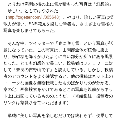
とりわけ満開の桜の上に雪が積もった写真は「幻想的」
「珍しい」ともてはやされた
（
http://togetter.com/li/805648
）。やはり、珍しい写真は拡
散力が強い。SNS花見を楽しむ筆者も、さまざまな雪桜の
写真を楽しませてもらった。
そんな中、ツイッターで「春に咲く雪」という写真が話
題になっていた。この写真は、山間部全体が桜色に染ま
り、粉砂糖を降りかけたように白い部分が所々にある風景
だった。とても幻想的で美しい。投稿者はフォロワーに対
して「奈良の吉野山です」と説明している。しかし、投稿
者のアカウントをよく確認すると、他の投稿はネット上の
ユニークな画像を無断転載したものばかりなのが分かる。
案の定、画像検索をかけてみるとこの写真も以前からネッ
ト上に出回っているもののようだ。（※編集注：投稿者の
リンクは割愛させていただきます）
単純に美しい写真を楽しむだけでは終わらず、便乗して