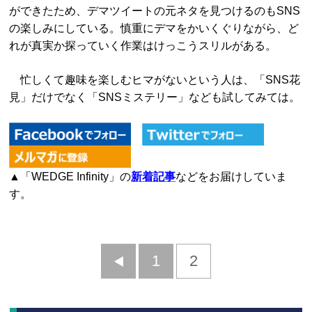
ができたため、デマツイートの元ネタを見つけるのもSNS
の楽しみにしている。慎重にデマをかいくぐりながら、ど
れが真実か探っていく作業はけっこうスリルがある。
忙しくて趣味を楽しむヒマがないという人は、「SNS花
見」だけでなく「SNSミステリー」なども試してみては。
▲「WEDGE Infinity」の
新着記事
などをお届けしていま
す。
前
1
2
へ