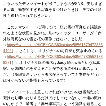
こういったデマツイートが出てしまうのがSNS。美しすぎ
る写真、衝撃的すぎる写真を見つけたときは、デマの可能
性も視野に入れておきたい。
このデマツイートに関しては、桜と雪の写真だと誤認さ
れるような状況を見かね、別のツイッターユーザーが「赤
外線写真なので雪と桜の画像ではない」と説明
（
https://twitter.com/HIGEYOSI360/status/58561879472855
4496
）。さらには、オリジナルの写真家も突き止めている
（
https://twitter.com/HIGEYOSI360/status/58564780552133
8371
）。オリジナル版の署名はJordy Meow氏という写真
家。意図的に色を変えることができる赤外線写真のよう
だ。（※編集注：いくら署名が入っていても本物かどうか
は分からないと指摘も入っています）
デマツイートに注意しなければいけないのは当然だが、
避けたり叩いたりするだけではもったいない。一連の流れ
のおかげで、筆者は「赤外線写真」という知識を知ること