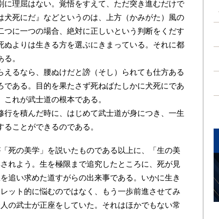
別に理屈はない。覚悟をすえて、ただ突き進むだけで
は犬死にだ』などというのは、上方（かみがた）風の
二つに一つの場合、絶対に正しいという判断をくだす
死ぬよりは生きる方を選ぶにきまっている。それに都
ある。
らえるなら、腰ぬけだと謗（そし）られても仕方ある
ろである。目的を果たさず死ねばたしかに犬死にであ
。これが武士道の根本である。
修行を積んだ時に、はじめて武士道が身につき、一生
することができるのである。
「死の美学」を説いたものである以上に、「生の美
解されよう。生を極限まで追究したところに、死が見
生を追い求めた道すがらの出来事である。いかに生き
ムレット的に悩むのではなく、もう一歩前進させてみ
一人の武士が正座をしていた。それはほかでもない常