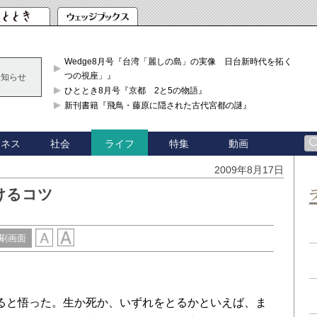
Wedge8月号『台湾「麗しの島」の実像 日台新時代を拓く「3
つの視座」』
お知らせ
ひととき8月号『京都 2と5の物語』
新刊書籍『飛鳥・藤原に隠された古代宮都の謎』
ジネス
社会
特集
動画
ライフ
2009年8月17日
けるコツ
刷画面
ると悟った。生か死か、いずれをとるかといえば、ま