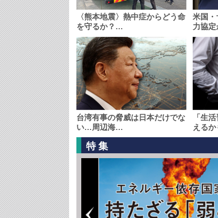
〈熊本地震〉熱中症からどう命
米国・
を守るか？…
力協定
台湾有事の脅威は日本だけでな
「生活
い…周辺海…
えるか
特集