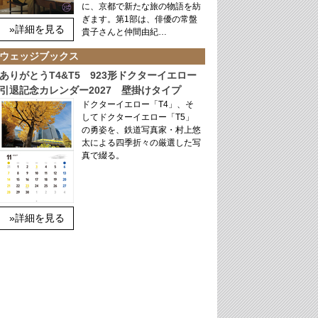
に、京都で新たな旅の物語を紡
ぎます。第1部は、俳優の常盤
»詳細を見る
貴子さんと仲間由紀…
ウェッジブックス
ありがとうT4&T5 923形ドクターイエロー
引退記念カレンダー2027 壁掛けタイプ
ドクターイエロー「T4」、そ
してドクターイエロー「T5」
の勇姿を、鉄道写真家・村上悠
太による四季折々の厳選した写
真で綴る。
»詳細を見る