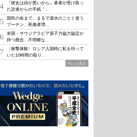
『彼女は頭が悪いから』著者が受け取っ
4
た読者からの手紙「…
国民の命まで、まるで湯水のごとく使う
5
プーチン…死傷者増…
米国・サウジアラビア原子力協力協定が
6
持つ懸念…不明瞭な…
〈衝撃体験〉ロシア入国時に私を待って
7
いた10時間の取り…
»もっと見る