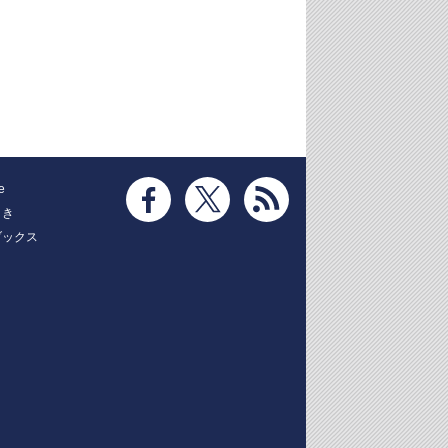
e
とき
ブックス