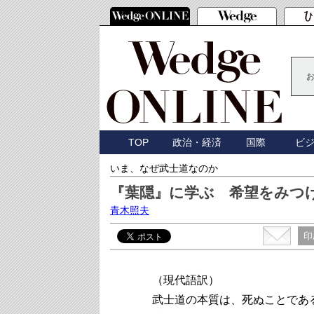
TOP
政治・経済
国際
ビ
いま、なぜ武士道なのか
『葉隠』に学ぶ 希望をみつ
青木照夫
印
（現代語訳）
武士道の本質は、死ぬことであ