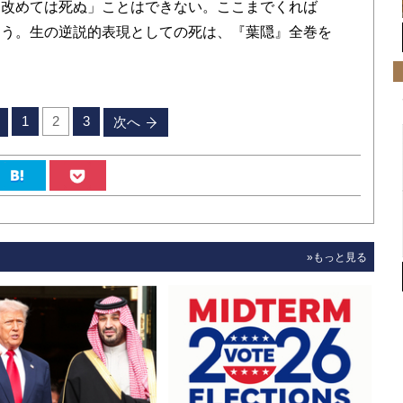
「改めては死ぬ」ことはできない。ここまでくれば
よう。生の逆説的表現としての死は、『葉隠』全巻を
1
2
3
次へ
»もっと見る