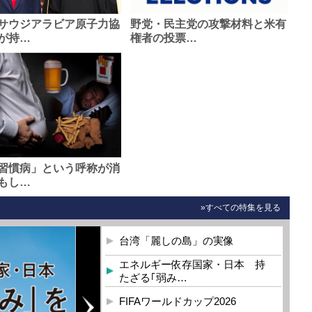
サウジアラビア原子力協
野党・民主党の攻撃材料と米有
が持…
権者の投票…
習慣病」という呼称が消
もし…
»すべての特集を見る
台湾「麗しの島」の実像
エネルギー依存国家・日本 持
たざる｢弱み…
FIFAワールドカップ2026