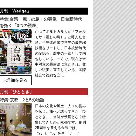
月刊「Wedge」
特集:台湾「麗しの島」の実像 日台新時代
を拓く「3つの視座」
かつてポルトガル人が「フォル
モサ（麗しの島）」と呼んだ台
湾。半導体産業で世界の最先端
技術をリードし、日本統治時代
の記憶も、歴史の一部として内
包している。一方で、現在は米
中対立の最前線に立たされ、難
しい現実に直面している。国際
社会で複雑な立…
»詳細を見る
月刊「ひととき」
特集:京都 2と5の物語
日本の文化や風土、人々の営み
を伝え、旅へと誘ってきた「ひ
ととき」。当誌が幾度となく特
集してきたのが京都です。創刊
25周年を迎える今号では、
〝2〟と〝5〟をキーワード