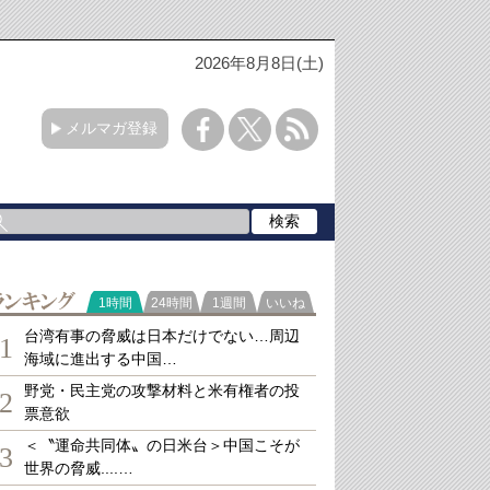
2026年8月8日(土)
メルマガ登録
ランキング
1時間
24時間
1週間
いいね
台湾有事の脅威は日本だけでない…周辺
1
海域に進出する中国…
野党・民主党の攻撃材料と米有権者の投
2
票意欲
＜〝運命共同体〟の日米台＞中国こそが
3
世界の脅威....…