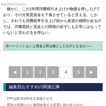
ギャラリーページへ
確かに、この1年間消費税引き上げが物価を押し上げて
おり、その分実質賃金を下落させていると言える。しか
し、それでも消費税率引き上げ前から真逆の相関があるの
では、労働需給と賃金との関係が必ずしも正常にはなって
いないと言わざるを得ない。
次ページ » いよいよ賃金上昇は確としたものとなるか――
前
1
2
3
4
5
へ
へ
編集部おすすめの関連記事
TPPは経済活性化を加速させる
景気は低調なのに雇用改善する背景に何があるのか