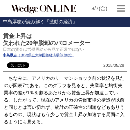
8/7(金)
中島厚志が読み解く「激動の経済」
賃金上昇は
失われた20年脱却のバロメーター
日本の賃金は労働需給から見て正常ではない
中島厚志
（ 新潟県立大学国際経済学部 教授）
2015/05/28
ちなみに、アメリカのリーマンショック前の状況を見た
のが図表7である。このグラフを見ると、失業率と均衡失
業率の差が1％を割るあたりから賃金上昇が加速してい
る。したがって、現在のアメリカの労働市場の構造が以前
と同じとは言い切れず、統計の正確性の問題などもありう
るものの、現状はもう少しで賃金上昇が加速する局面に入
るようにも見える。