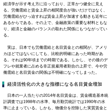
経済学が示す考え方に沿っており、正常かつ健全に見え
る。労働需給と賃金上昇の相関度合が強いだけではなく、
労働需給がひっ迫すれば賃金上昇が加速する動きも近年に
あるからである。その上で、金融政策の重要な材料ともな
り、経済と金融のバランスの取れた関係にもつながってい
る。
実は、日本でも労働需給と名目賃金との相関が、アメリ
カほどではないにしても、比較的明確にあった時期があ
る。それは90年頃までの時期である。しかし、その後のデ
フレや就業者に占める非正規雇用者割合の上昇で、今や労
働需給と名目賃金の関係は不明確になってしまった。
経済活性化の大きな指標になる名目賃金増加
日本の一人当たりの2014年名目賃金は、賃金構造基本統
計調査では1998年の水準、毎月勤労統計では1990年の水
準に止まっている。しかも、物価分を控除した実質賃金と