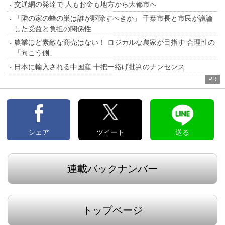
交通網の発達で 人もお金も地方から大都市へ
「隣の家の蜂の巣は誰が駆除すべきか」 千葉市長と市民が議論
した受益と負担の関係性
農業ほど素敵な商売はない！ ロジカルな農家が目指す 合理性の
「向こう側」
日本に輸入される中国産 十把一絡げ批判のナンセンス
PR
シェア
ツイート
送る
連載バックナンバー
トップページ