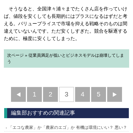
そうなると、全国津々浦々までたくさん店を作っていけ
ば、値段を安くしても長期的にはプラスになるはずだと考
える。バリュープライスで市場を抑える戦略そのものは間
違えていないんです。ただ安くしすぎた。競合を駆逐する
ために、極度に安くしてしまった。
次ページ » 従業員満足が低いとビジネスモデルは崩壊してしま
う
前
1
2
3
4
5
へ
へ
編集部おすすめの関連記事
「エコな農家」か「農家のエゴ」か 有機は環境にいい？ 悪い？