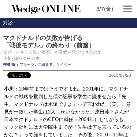
8/7(金)
対談
マクドナルドの失敗が告げる
「戦後モデル」の終わり（前篇）
なぜ「小さくて強い農家」が若者を惹きつけるのか
小川孔輔×久松達央
柳瀬 徹
（ フリーランス編集者、ライター）
2015/05/28
小川：
10年前まではそうですよね。2001年に、マクドナ
ルドの戦略を批判した僕の記事を学生に読ませたら「先
生、マクドナルドは永遠ですよ」って言われた（笑）。意
見が一致した学生は2人しかいなかった。原田泳幸さんが
日本マクドナルドのCEOに就任（2004年）してからも、
マック批判には大学院生までが「先生は何を言っているの
かな？」って顔をしていました。その後、2010～11年は