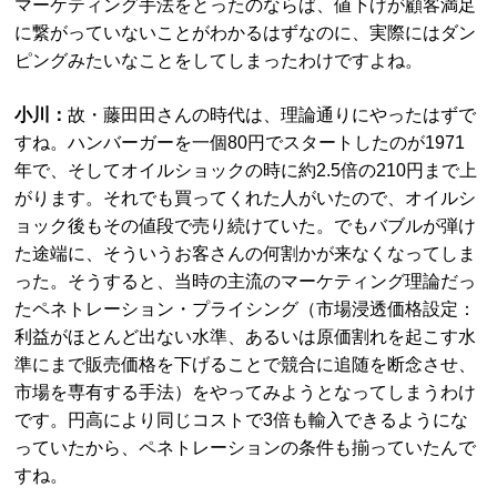
マーケティング手法をとったのならば、値下げが顧客満足
に繋がっていないことがわかるはずなのに、実際にはダン
ピングみたいなことをしてしまったわけですよね。
小川：
故・藤田田さんの時代は、理論通りにやったはずで
すね。ハンバーガーを一個80円でスタートしたのが1971
年で、そしてオイルショックの時に約2.5倍の210円まで上
がります。それでも買ってくれた人がいたので、オイルシ
ョック後もその値段で売り続けていた。でもバブルが弾け
た途端に、そういうお客さんの何割かが来なくなってしま
った。そうすると、当時の主流のマーケティング理論だっ
たペネトレーション・プライシング（市場浸透価格設定：
利益がほとんど出ない水準、あるいは原価割れを起こす水
準にまで販売価格を下げることで競合に追随を断念させ、
市場を専有する手法）をやってみようとなってしまうわけ
です。円高により同じコストで3倍も輸入できるようにな
っていたから、ペネトレーションの条件も揃っていたんで
すね。