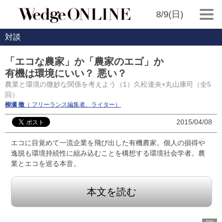
8/9(日)
対談
「エコな農家」か「農家のエゴ」か
有機は環境にいい？ 悪い？
農業と環境の微妙な関係を考えよう（1）久松達央×丸山康司（全5
回）
柳瀬 徹
（ フリーランス編集者、ライター）
2015/04/08
エコに目覚めて一流企業を飛び出した有機農家。個人の損得や
逸脱も環境持続性に組み込むことを構想する環境社会学者。農
業とエコを巡る本音。
本文を読む