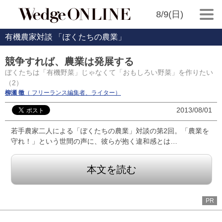
8/9(日)
有機農家対談 「ぼくたちの農業」
競争すれば、農業は発展する
ぼくたちは「有機野菜」じゃなくて「おもしろい野菜」を作りたい
（2）
柳瀬 徹
（ フリーランス編集者、ライター）
2013/08/01
若手農家二人による「ぼくたちの農業」対談の第2回。「農業を
守れ！」という世間の声に、彼らが抱く違和感とは…
本文を読む
PR