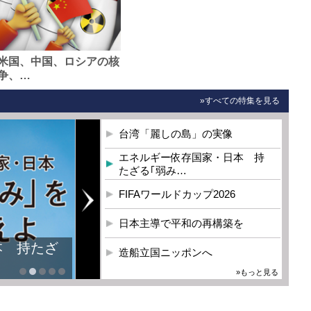
米国、中国、ロシアの核
争、…
»すべての特集を見る
台湾「麗しの島」の実像
エネルギー依存国家・日本 持
たざる｢弱み…
FIFAワールドカップ2026
日本主導で平和の再構築を
本 持たざ
造船立国ニッポンへ
»もっと見る