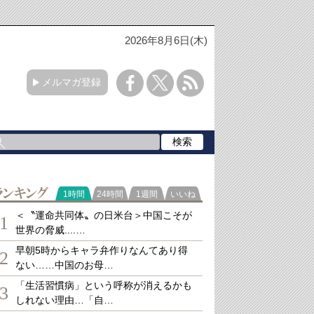
2026年8月6日(木)
メルマガ登録
ランキング
1時間
24時間
1週間
いいね
＜〝運命共同体〟の日米台＞中国こそが
1
世界の脅威....…
早朝5時からキャラ弁作りなんてあり得
2
ない……中国のお母…
「生活習慣病」という呼称が消えるかも
3
しれない理由…「自…