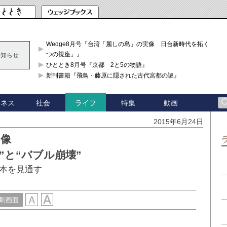
Wedge8月号『台湾「麗しの島」の実像 日台新時代を拓く「3
つの視座」』
お知らせ
ひととき8月号『京都 2と5の物語』
新刊書籍『飛鳥・藤原に隠された古代宮都の謎』
ジネス
社会
特集
動画
ライフ
2015年6月24日
肖像
”と“バブル崩壊”
本を見通す
刷画面