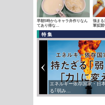
早朝5時からキャラ弁作りなん
強まる
てあり得な…
軍拡競
特集
エネルギー依存国家・日
る｢弱み…