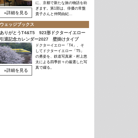
に、京都で新たな旅の物語を紡
ぎます。第1部は、俳優の常盤
»詳細を見る
貴子さんと仲間由紀…
ウェッジブックス
ありがとうT4&T5 923形ドクターイエロー
引退記念カレンダー2027 壁掛けタイプ
ドクターイエロー「T4」、そ
してドクターイエロー「T5」
の勇姿を、鉄道写真家・村上悠
太による四季折々の厳選した写
真で綴る。
»詳細を見る