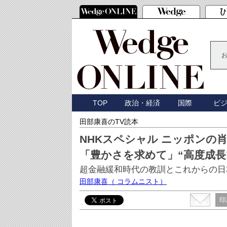
TOP
政治・経済
国際
ビ
田部康喜のTV読本
NHKスペシャル ニッポンの
「豊かさを求めて」“高度成長
超金融緩和時代の教訓とこれからの日
田部康喜
（ コラムニスト）
印