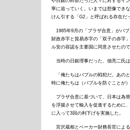
や日銀の幹部だった人々に対するイ
寧に追っていく。いまでは想像でき
けん引する「G2」と呼ばれる存在だ
1985年9月の「プラザ合意」がバ
財政赤字と貿易赤字の「双子の赤字
ル安の容認を主要国に同意させたの
当時の日銀理事だった、佃亮二氏は
「俺たちはバブルの戦犯だ。あのと
時に俺たちは（バブルを防ぐことが
プラザ合意に基づいて、日本は為替
を浮揚させて輸入を促進するために、
に入って3回の利下げを実施した。
宮沢蔵相とベーカー財務長官による合