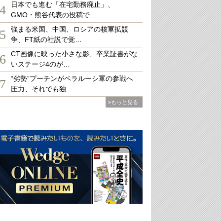
日本でも進む「在宅勤務廃止」、
4
GMO・熊谷代表の投稿で…
強まる米国、中国、ロシアの核軍拡競
5
争、FT紙の社説で覚…
CT画像に映った小さな影、卒業証書がな
6
いステージ4のが…
“劣勢”プーチンがベラルーシ軍の参戦へ
7
圧力、それでも独…
»もっと見る