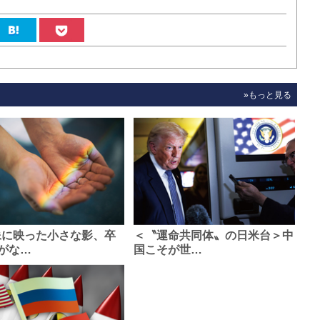
»もっと見る
像に映った小さな影、卒
＜〝運命共同体〟の日米台＞中
がな…
国こそが世…