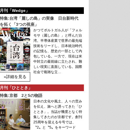
月刊「Wedge」
特集:台湾「麗しの島」の実像 日台新時代
を拓く「3つの視座」
かつてポルトガル人が「フォル
モサ（麗しの島）」と呼んだ台
湾。半導体産業で世界の最先端
技術をリードし、日本統治時代
の記憶も、歴史の一部として内
包している。一方で、現在は米
中対立の最前線に立たされ、難
しい現実に直面している。国際
社会で複雑な立…
»詳細を見る
月刊「ひととき」
特集:京都 2と5の物語
日本の文化や風土、人々の営み
を伝え、旅へと誘ってきた「ひ
ととき」。当誌が幾度となく特
集してきたのが京都です。創刊
25周年を迎える今号では、
〝2〟と〝5〟をキーワード