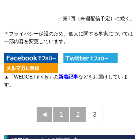
⇒第1回（来週配信予定）に続く。
＊プライバシー保護のため、個人に関する事実については
一部内容を変更しています。
▲「WEDGE Infinity」の
新着記事
などをお届けしていま
す。
前
1
2
3
へ