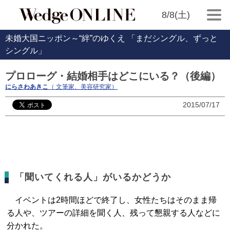
8/8(土)
未婚大国ニッポン～“絆”のゆくえ 「まだシングル、ずっと
シングル」
プロローグ・結婚相手はどこにいる？（後編）
にらさわあきこ
（ 文筆家、美容研究家）
2015/07/17
「聞いてくれる人」がいるかどうか
イベントは2時間ほどで終了し、女性たちはそのまま帰
る人や、ツアーの詳細を聞く人、残って懇親する人などに
分かれた。