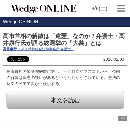
8/8(土)
Wedge OPINION
高市首相の解散は「違憲」なのか？弁護士・高
井康行氏が語る総選挙の「大義」とは
髙井康行
（ 東京靖和綜合法律事務所 弁護士）
2026/02/03
高市首相の衆議院解散に対し、一部野党やマスコミから、今回
の解散は違憲の疑いがあるという批判がなされている。憲法の
条文の民主主義から検証する。
本文を読む
PR