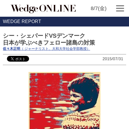
8/7(金)
WEDGE REPORT
シー・シェパードVSデンマーク
日本が学ぶべきフェロー諸島の対策
佐々木正明
（ ジャーナリスト、大和大学社会学部教授）
2015/07/31