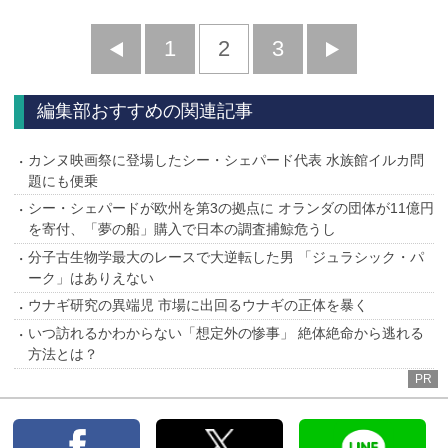
前
1
2
3
次
へ
へ
編集部おすすめの関連記事
カンヌ映画祭に登場したシー・シェパード代表 水族館イルカ問
題にも便乗
シー・シェパードが欧州を第3の拠点に オランダの団体が11億円
を寄付、「夢の船」購入で日本の調査捕鯨危うし
分子古生物学最大のレースで大逆転した男 「ジュラシック・パ
ーク」はありえない
ウナギ研究の異端児 市場に出回るウナギの正体を暴く
いつ訪れるかわからない「想定外の惨事」 絶体絶命から逃れる
方法とは？
PR