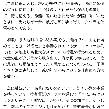
して湾に追い込む。群れが発見された情報は、瞬時に陸側
の街々に伝達され、浜では多くの住民たちが銛を準備し
て、待ち構える。漁船に追い込まれた群れが陸に近づいた
ときに、男たちが一斉に波打ち際に駆け寄り、クジラを仕
留めるのである。
和歌山県太地町の追い込み漁でも、湾内でイルカを仕留
めることは「残虐だ」と非難されているが、フェロー諸島
では、太地よりも壮大なスケールで捕獲が行われるため、
大量の血がクジラから吹き出て、海が真っ赤に染まる。漁
は最初から最後までまったく隠すことなく行われる。子供
たちも漁に参加して、親や祖父からクジラを仕留める方法
を教わる。
島に捕鯨という職業はないのだという。誰もが別の本業
を持っていて、携帯電話やラジオを通して「これからクジ
ラを追い込む」と呼び出しがあり、漁に参加する。そうし
て、群れの全てのクジラを仕留めた後、警察署長が伝統的