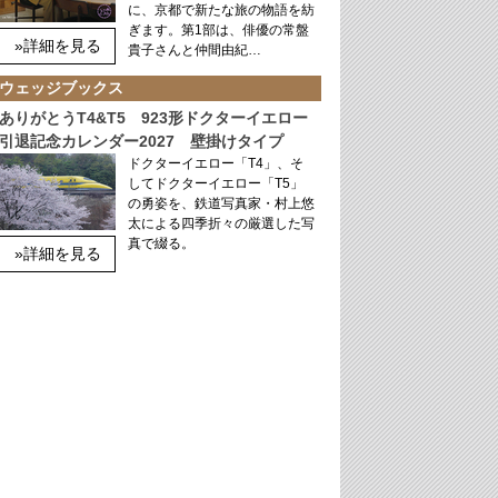
に、京都で新たな旅の物語を紡
ぎます。第1部は、俳優の常盤
»詳細を見る
貴子さんと仲間由紀…
ウェッジブックス
ありがとうT4&T5 923形ドクターイエロー
引退記念カレンダー2027 壁掛けタイプ
ドクターイエロー「T4」、そ
してドクターイエロー「T5」
の勇姿を、鉄道写真家・村上悠
太による四季折々の厳選した写
真で綴る。
»詳細を見る