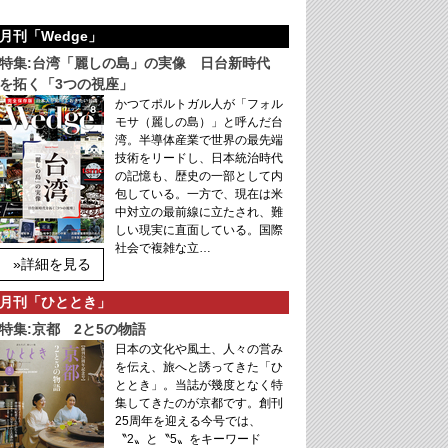
月刊「Wedge」
特集:台湾「麗しの島」の実像 日台新時代
を拓く「3つの視座」
かつてポルトガル人が「フォル
モサ（麗しの島）」と呼んだ台
湾。半導体産業で世界の最先端
技術をリードし、日本統治時代
の記憶も、歴史の一部として内
包している。一方で、現在は米
中対立の最前線に立たされ、難
しい現実に直面している。国際
社会で複雑な立…
»詳細を見る
月刊「ひととき」
特集:京都 2と5の物語
日本の文化や風土、人々の営み
を伝え、旅へと誘ってきた「ひ
ととき」。当誌が幾度となく特
集してきたのが京都です。創刊
25周年を迎える今号では、
〝2〟と〝5〟をキーワード