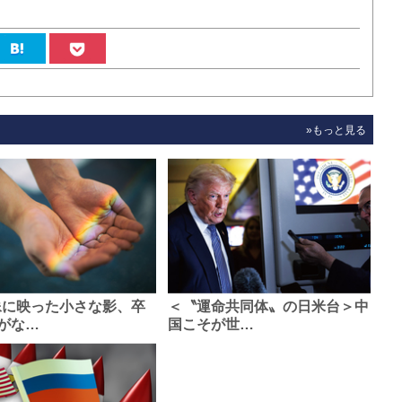
»もっと見る
像に映った小さな影、卒
＜〝運命共同体〟の日米台＞中
がな…
国こそが世…