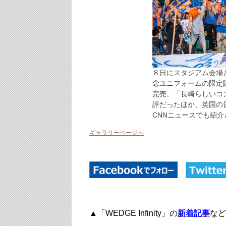
８日にスタジアム会場
念ユニフォームの限定
完売。「長崎らしいコ
評だったほか、英国の
CNNニュースでも紹
ギャラリーページへ
▲「WEDGE Infinity」の
新着記事
など