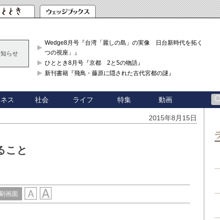
Wedge8月号『台湾「麗しの島」の実像 日台新時代を拓く「3
つの視座」』
お知らせ
ひととき8月号『京都 2と5の物語』
新刊書籍『飛鳥・藤原に隠された古代宮都の謎』
ジネス
社会
ライフ
特集
動画
2015年8月15日
ること
刷画面