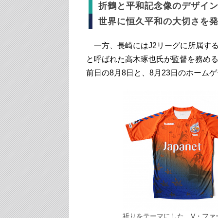
折鶴と平和記念像のデザイ
世界に恒久平和の大切さを
一方、長崎にはJ2リーグに所属す
と呼ばれた高木琢也氏が監督を務める
前日の8月8日と、8月23日のホーム
祈りをテーマにした、V・ファ