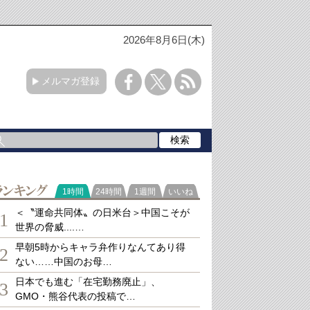
2026年8月6日(木)
メルマガ登録
ランキング
1時間
24時間
1週間
いいね
＜〝運命共同体〟の日米台＞中国こそが
1
世界の脅威....…
早朝5時からキャラ弁作りなんてあり得
2
ない……中国のお母…
日本でも進む「在宅勤務廃止」、
3
GMO・熊谷代表の投稿で…