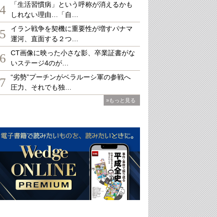
「生活習慣病」という呼称が消えるかも
4
しれない理由…「自…
イラン戦争を契機に重要性が増すパナマ
5
運河、直面する２つ…
CT画像に映った小さな影、卒業証書がな
6
いステージ4のが…
“劣勢”プーチンがベラルーシ軍の参戦へ
7
圧力、それでも独…
»もっと見る