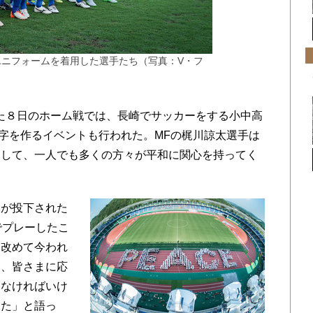
ユニフォームを着用した選手たち（写真：V・フ
われた８日のホーム戦では、長崎でサッカーをする小中高
人文字を作るイベントも行われた。MFの梶川諒太選手は
通して、一人でも多くの方々が平和に関心を持ってく
が投下された
でプレーしたこ
、改めて今われ
て、皆さまに応
しなければいけ
した」と語っ