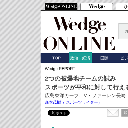
TOP
国際
ビ
政治・経済
Wedge REPORT
2つの被爆地チームの試み
スポーツが平和に対して行え
広島東洋カープ、V・ファーレン長崎
森本茂樹
（ スポーツライター）
印