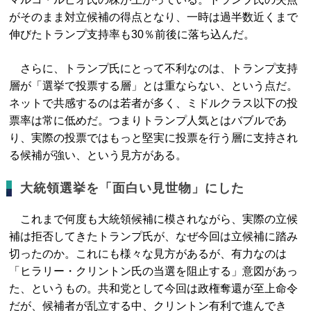
がそのまま対立候補の得点となり、一時は過半数近くまで
伸びたトランプ支持率も30％前後に落ち込んだ。
さらに、トランプ氏にとって不利なのは、トランプ支持
層が「選挙で投票する層」とは重ならない、という点だ。
ネットで共感するのは若者が多く、ミドルクラス以下の投
票率は常に低めだ。つまりトランプ人気とはバブルであ
り、実際の投票ではもっと堅実に投票を行う層に支持され
る候補が強い、という見方がある。
大統領選挙を「面白い見世物」にした
これまで何度も大統領候補に模されながら、実際の立候
補は拒否してきたトランプ氏が、なぜ今回は立候補に踏み
切ったのか。これにも様々な見方があるが、有力なのは
「ヒラリー・クリントン氏の当選を阻止する」意図があっ
た、というもの。共和党として今回は政権奪還が至上命令
だが、候補者が乱立する中、クリントン有利で進んでき