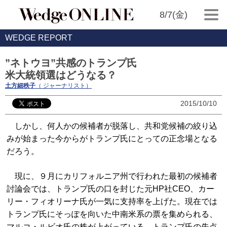
8/7(金)
WEDGE REPORT
”ネトウヨ”共感のトランプ氏
米大統領選はどうなる？
土方細秩子
（ ジャーナリスト）
2015/10/10
しかし、何人かの候補者が脱落し、共和党候補の絞り込
みが始まった今からがトランプ氏にとっての正念場となる
だろう。
現に、９月にカリフォルニア州で行われた最初の候補者
討論会では、トランプ氏の口を封じた元HP社CEO、カー
リー・フィオリーナ氏が一気に支持率を上げた。現在では
トランプ氏にそっぽを向いた中南米系の票を集められる、
マルコ・ルビオ氏の株が上がっている。トランプ氏の失点