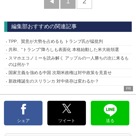
前
1
2
へ
編集部おすすめの関連記事
TPP、賛意が大勢を占めるも トランプ氏が猛批判
共和、“トランプ”降ろしも表面化 本格始動した米大統領選
スマホエコノミーを読み解く アップルの一人勝ちの次に来るも
のは何か？
国家主義を強める中国 次期米政権は対中政策を見直せ
新政権誕生のスリランカ 対中依存は変わるか？
PR
シェア
ツイート
送る