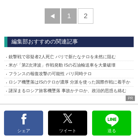
前
1
2
へ
編集部おすすめの関連記事
銃撃戦で容疑者2人死亡 パリで新たなテロを未然に阻む
米が「第2次津波」作戦発動 ISの石油輸送車を大量破壊
フランスの報復攻撃の可能性 パリ同時テロ
ロシア機墜落はISのテロが濃厚 分派を使った国際作戦に着手か
謎深まるロシア旅客機墜落 事故かテロか、政治的思惑も絡む
PR
シェア
ツイート
送る