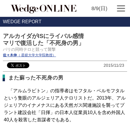
8/9(日)
WEDGE REPORT
アルカイダがISにライバル感情
マリで復活した「不死身の男」
パリの同時テロと競って襲撃
佐々木伸
（ 星槎大学大学院教授）
2015/11/23
また蘇った不死身の男
「アルムラビトン」の指導者はモフタル・ベルモフタル
という隻眼のアルジェリア人テロリストだ。2013年、アル
ジェリアのイナメナスにある天然ガス関連施設を襲ってプ
ラント建設会社「日揮」の日本人従業員10人を含め外国人
40人を殺害した首謀者でもある。