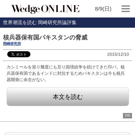
8/9(日)
世界潮流を読む 岡崎研究所論評集
核兵器保有国パキスタンの脅威
岡崎研究所
2015/12/10
カシミールを巡り幾度にも亘り国境紛争を続けてきた印パ。核
兵器保有国であるインドに対抗するためパキスタンは今も核兵
器開発に余念がない。
本文を読む
PR