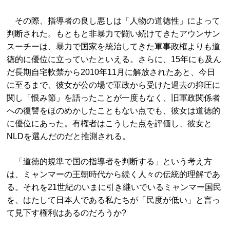
その際、指導者の良し悪しは「人物の道徳性」によって
判断された。もともと非暴力で闘い続けてきたアウンサン
スーチーは、暴力で国家を統治してきた軍事政権よりも道
徳的に優位に立っていたといえる。さらに、15年にも及ん
だ長期自宅軟禁から2010年11月に解放されたあと、今日
に至るまで、彼女が公の場で軍政から受けた過去の抑圧に
関し「恨み節」を語ったことが一度もなく、旧軍政関係者
への復讐をほのめかしたこともない点でも、彼女は道徳的
に優位にあった。有権者はこうした点を評価し、彼女と
NLDを選んだのだと推測される。
「道徳的規準で国の指導者を判断する」という考え方
は、ミャンマーの王朝時代から続く人々の伝統的理解であ
る。それを21世紀のいまに引き継いでいるミャンマー国民
を、はたして日本人である私たちが「民度が低い」と言っ
て見下す権利はあるのだろうか?