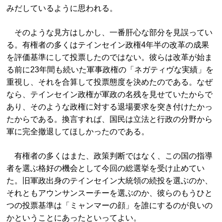
みだしているように思われる。
そのような見方はしかし、一番肝心な部分を見誤ってい
る。有権者の多くはテインセイン政権4年半の改革の成果
を評価基準にして投票したのではない。彼らは改革が始ま
る前に23年間も続いた軍事政権の「ネガティヴな実績」を
重視し、それを合算して投票態度を決めたのである。なぜ
なら、テインセイン政権が軍政の名残を見せていたからで
あり、そのような政権に対する退場要求を突き付けたかっ
たからである。換言すれば、国民は立法と行政の分野から
軍に完全撤退してほしかったのである。
有権者の多くはまた、政策判断ではなく、この国の指導
者を選ぶ格好の機会として今回の総選挙を受け止めてい
た。旧軍政出身のテインセイン大統領の続投を選ぶのか、
それともアウンサンスーチーを選ぶのか、彼らのもうひと
つの投票基準は「ミャンマーの顔」を誰にするのが良いの
かということにあったといってよい。