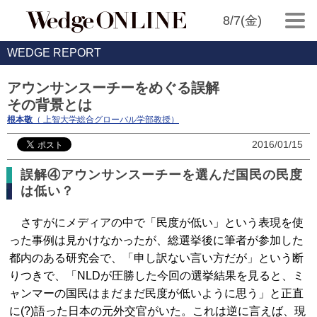
8/7(金)
WEDGE REPORT
アウンサンスーチーをめぐる誤解
その背景とは
根本敬
（ 上智大学総合グローバル学部教授）
2016/01/15
誤解④アウンサンスーチーを選んだ国民の民度
は低い？
さすがにメディアの中で「民度が低い」という表現を使
った事例は見かけなかったが、総選挙後に筆者が参加した
都内のある研究会で、「申し訳ない言い方だが」という断
りつきで、「NLDが圧勝した今回の選挙結果を見ると、ミ
ャンマーの国民はまだまだ民度が低いように思う」と正直
に(?)語った日本の元外交官がいた。これは逆に言えば、現