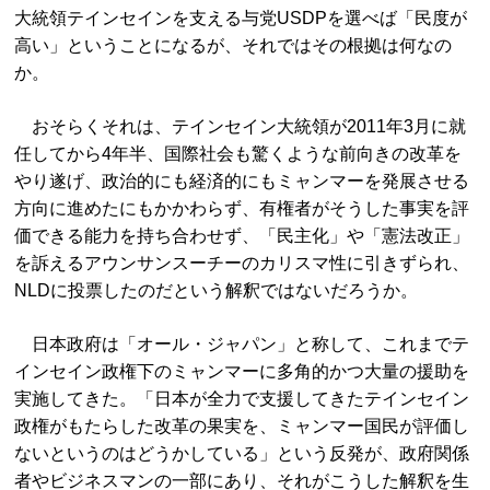
大統領テインセインを支える与党USDPを選べば「民度が
高い」ということになるが、それではその根拠は何なの
か。
おそらくそれは、テインセイン大統領が2011年3月に就
任してから4年半、国際社会も驚くような前向きの改革を
やり遂げ、政治的にも経済的にもミャンマーを発展させる
方向に進めたにもかかわらず、有権者がそうした事実を評
価できる能力を持ち合わせず、「民主化」や「憲法改正」
を訴えるアウンサンスーチーのカリスマ性に引きずられ、
NLDに投票したのだという解釈ではないだろうか。
日本政府は「オール・ジャパン」と称して、これまでテ
インセイン政権下のミャンマーに多角的かつ大量の援助を
実施してきた。「日本が全力で支援してきたテインセイン
政権がもたらした改革の果実を、ミャンマー国民が評価し
ないというのはどうかしている」という反発が、政府関係
者やビジネスマンの一部にあり、それがこうした解釈を生