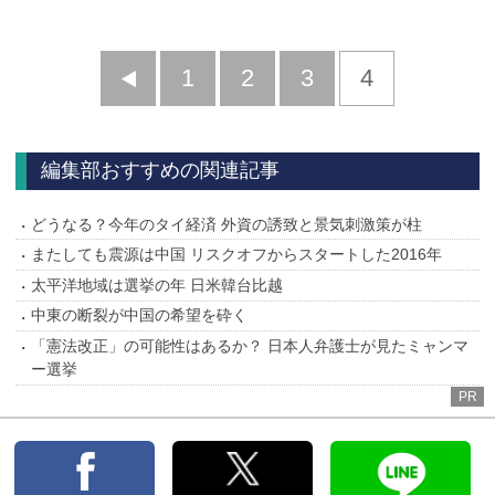
前
1
2
3
4
へ
編集部おすすめの関連記事
どうなる？今年のタイ経済 外資の誘致と景気刺激策が柱
またしても震源は中国 リスクオフからスタートした2016年
太平洋地域は選挙の年 日米韓台比越
中東の断裂が中国の希望を砕く
「憲法改正」の可能性はあるか？ 日本人弁護士が見たミャンマ
ー選挙
PR