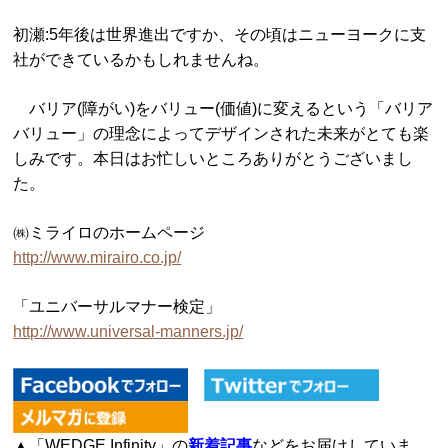
初瀬:5年後は世界進出ですか、その頃はニューヨークに支
社ができているかもしれませんね。
バリア(障がい)をバリュー(価値)に変えるという「バリア
バリュー」の理念によってデザインされた未来がとても楽
しみです。本日はお忙しいところありがとうございまし
た。
㈱ミライロのホームページ
http://www.mirairo.co.jp/
「ユニバーサルマナー検定」
http://www.universal-manners.jp/
▲「WEDGE Infinity」の
新着記事
などをお届けしていま