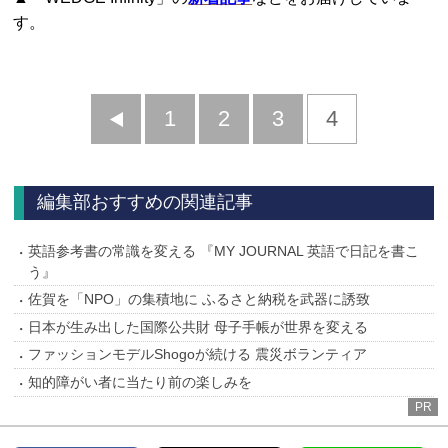
す。
前
1
2
3
4
へ
編集部おすすめの関連記事
英語参考書の常識を変える 『MY JOURNAL 英語で日記を書こ
う』
佐賀を「NPO」の集積地に ふるさと納税を武器に誘致
日本が生み出した国際公共財 母子手帳が世界を変える
ファッションモデルShogoが続ける 震災ボランティア
知的障がい者に当たり前の楽しみを
PR