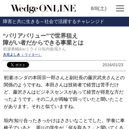
8/8(土)
障害と共に生きる～社会で活躍するチャレンジド
“バリアバリュー”で世界狙え
障がい者だからできる事業とは
初瀬勇輔&㈱ミライロ垣内俊哉さん
大元よしき
（ ライター）
2016/01/23
初瀬:ホンダの本田宗一郎さんと副社長の藤沢武夫さんとの
関係のようですね。本田さんは技術者で経営は苦手だけ
ど、藤沢さんはビジネスセンスがあって経営が得意な方だ
ったようです。その二人が両輪で回っていたと聞いたこと
があります。それと似ていますね。
垣内:知り合ったきっかけはささいなことでした。学食に車
椅子でいると、周りの学生が「何を取る？」と聞いてくる