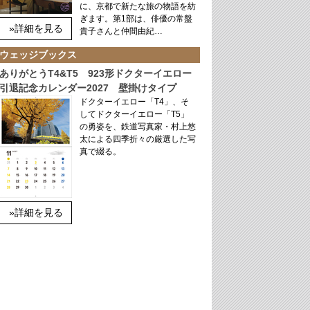
に、京都で新たな旅の物語を紡
ぎます。第1部は、俳優の常盤
»詳細を見る
貴子さんと仲間由紀…
ウェッジブックス
ありがとうT4&T5 923形ドクターイエロー
引退記念カレンダー2027 壁掛けタイプ
ドクターイエロー「T4」、そ
してドクターイエロー「T5」
の勇姿を、鉄道写真家・村上悠
太による四季折々の厳選した写
真で綴る。
»詳細を見る