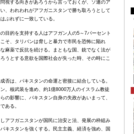
問視する向きがあろうから言っておくが、ソ連のア
違い、われわれがアフガニスタンで勝ち取ろうとして
とはぶれずに一致している。
の目的を支持する人はアフガン人の5～7パーセント
らこそ、タリバンは脅しと暴力で市民を恐怖に陥れ
法な麻薬で反抗を続ける。まともな国、銃でなく法が
なろうとする意欲を国際社会が失った時、その時にこ
成否は、パキスタンの命運と密接に結合している。
ン。核武装を進め、約1億8000万人のイスラム教徒
からの影響に、パキスタン自身の失政があいまって、
国である。
しアフガニスタンが国民に治安と法、発展の枠組み
はパキスタンを強くする。民主主義、経済を強め、国