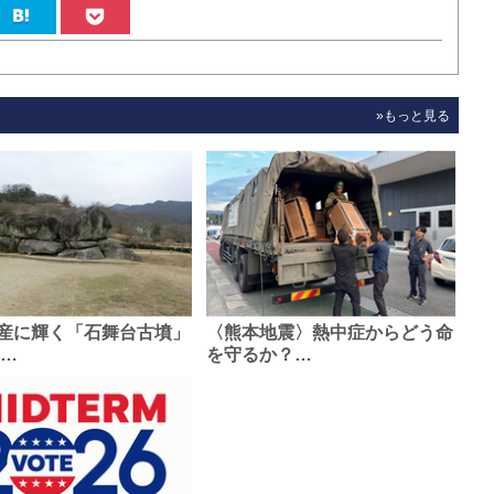
»もっと見る
産に輝く「石舞台古墳」
〈熊本地震〉熱中症からどう命
0…
を守るか？…