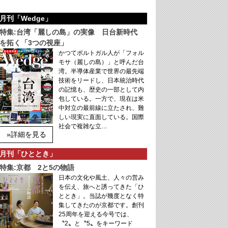
月刊「Wedge」
特集:台湾「麗しの島」の実像 日台新時代
を拓く「3つの視座」
かつてポルトガル人が「フォル
モサ（麗しの島）」と呼んだ台
湾。半導体産業で世界の最先端
技術をリードし、日本統治時代
の記憶も、歴史の一部として内
包している。一方で、現在は米
中対立の最前線に立たされ、難
しい現実に直面している。国際
社会で複雑な立…
»詳細を見る
月刊「ひととき」
特集:京都 2と5の物語
日本の文化や風土、人々の営み
を伝え、旅へと誘ってきた「ひ
ととき」。当誌が幾度となく特
集してきたのが京都です。創刊
25周年を迎える今号では、
〝2〟と〝5〟をキーワード