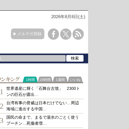
2026年8月8日(土)
メルマガ登録
ランキング
1時間
24時間
1週間
いいね
世界遺産に輝く「石舞台古墳」 2300ト
1
ンの巨石が露出…
台湾有事の脅威は日本だけでない…周辺
2
海域に進出する中国…
国民の命まで、まるで湯水のごとく使う
3
プーチン…死傷者増…