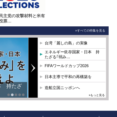
民主党の攻撃材料と米有
投票…
»すべての特集を見る
台湾「麗しの島」の実像
エネルギー依存国家・日本 持
たざる｢弱み…
FIFAワールドカップ2026
日本主導で平和の再構築を
本 持たざ
造船立国ニッポンへ
»もっと見る