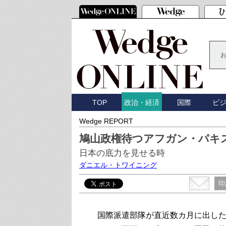
TOP
国際
ビ
政治・経済
Wedge REPORT
鳩山政権待つアフガン・パキ
日本の底力を見せる時
ダニエル・トワイニング
印
国際派遣部隊が直近数カ月に出した犠