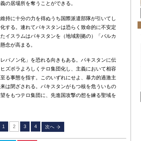
主義の居場所を奪うことができる。
維持に十分の力を得ぬうち国際派遣部隊が引いてし
ン化する。連れてパキスタンは恐らく致命的に不安定
したイスラムはパキスタンを（地域割拠の）「バルカ
に懸念が高まる。
レバノン化」を恐れる向きもある。パキスタンに伝
派ヒズボラよろしくテロ集団化し、主義において相容
に至る事態を指す。このいずれにせよ、暴力的過激主
未来は閉ざされる。パキスタンがもつ核を危ういもの
野望をもつテロ集団に、先進国攻撃の想を練る聖域を
1
2
3
4
次へ