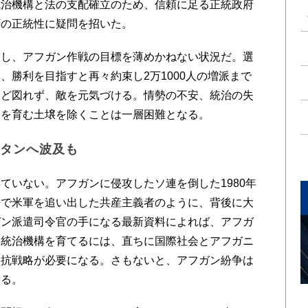
統治機構と法の支配確立のため、信頼に足る正統政府
府の正統性に疑問を招いた。
し、アフガン作戦の目標を薄めかねない状況だ。選
、勝利を目指すと再々約束し2万1000人の増派まで
など図れず、敵を元気づける。情勢の不安、統治の失
力を育む土壌を除くことは一層困難となる。
スタンへ波及も
いない。アフガンに侵攻したソ連を倒した1980年
争で米軍を追い出した共産主義者のように、背後に大
ガン派遣司令官の手になる最新資料によれば、アフガ
と統治機構を育てるには、直ちに国際社会とアフガニ
反抗戦略が必要になる。さもないと、アフガン紛争は
ある。