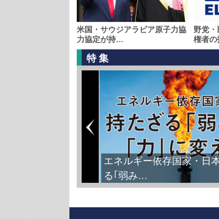
米国・サウジアラビア原子力協
野党・
力協定が持…
権者の
特集
エネルギー依存国家・日
る｢弱み…