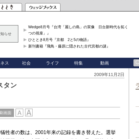
Wedge8月号『台湾「麗しの島」の実像 日台新時代を拓く「3
つの視座」』
お知らせ
ひととき8月号『京都 2と5の物語』
新刊書籍『飛鳥・藤原に隠された古代宮都の謎』
ジネス
社会
ライフ
特集
動画
2009年11月2日
スタン
刷画面
牲者の数は、2001年来の記録を書き替えた。選挙