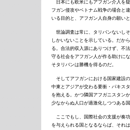
日本にも欧米にもアフガン介入を疑
フガン侵攻やベトナム戦争の場合と
いる目的と、アフガン人自身の願い
世論調査は常に、タリバンないしそ
しかいないことを示している。だか
る。合法的収入源にありつけず、不
守る社会をアフガン人が作る助けに
そタリバンは勝機を得るのだ。
そしてアフガンにおける国家建設の
中東とアジアが交わる要衝・パキスタ
を抱える。かつ隣国アフガニスタン
少なからぬ人口が過激化しつつある
ここでもし、国際社会の支援が奏功
を与えられる国となるならば、それ