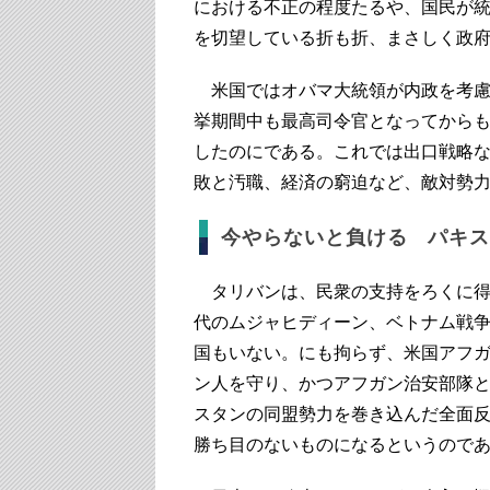
における不正の程度たるや、国民が
を切望している折も折、まさしく政
米国ではオバマ大統領が内政を考慮
挙期間中も最高司令官となってからも
したのにである。これでは出口戦略
敗と汚職、経済の窮迫など、敵対勢
今やらないと負ける パキ
タリバンは、民衆の支持をろくに得て
代のムジャヒディーン、ベトナム戦
国もいない。にも拘らず、米国アフ
ン人を守り、かつアフガン治安部隊
スタンの同盟勢力を巻き込んだ全面
勝ち目のないものになるというので