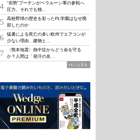
“劣勢”プーチンがベラルーシ軍の参戦へ
4
圧力、それでも独…
高校野球の歴史を彩ったPL学園はなぜ廃
5
部したのか
猛暑による死亡の多い欧州でエアコンが
6
少ない理由…建物と…
〈熊本地震〉熱中症からどう命を守る
7
か？人間は「発汗の名…
»もっと見る