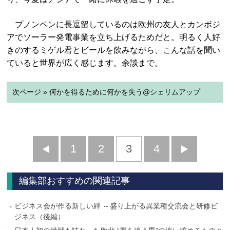
プノンペンに長逗留しているのは欧州の友人とカンボジ
アでソーラー発電事業を立ち上げるためだと。明るく人好
きのするミゲル君とビールを飲みながら、こんな話を聞い
ていると世界が広く感じます。余談まで。
次ページ » 何かを得るために何かを失う@シェリムアップ
前
1
2
3
4
次
へ
へ
編集部おすすめの関連記事
ビジネス会が作る新しい絆 ～盛り上がる異業種交流会と研修ビ
ジネス（後編）