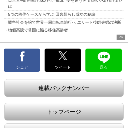
日本人初の挑戦も味わった敗北 “夢を追う男”の追い求めるものと
は
5つの移住ケースから学ぶ 田舎暮らし成功の秘訣
競争社会を捨て世界一周自転車旅行へ エリート技師夫婦の決断
物価高騰で貧困に陥る移住高齢者
PR
シェア
ツイート
送る
連載バックナンバー
トップページ