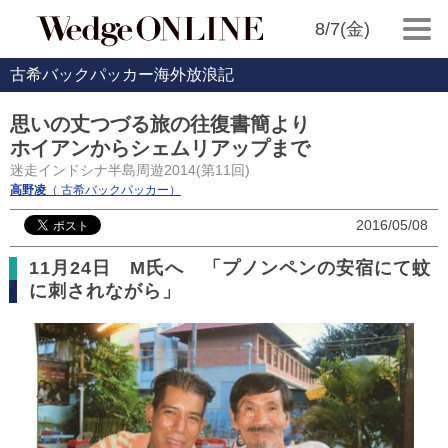
8/7(金)
古希バックパッカー海外放浪記
思いの丈つづる旅の往復書簡より
ホイアンからシェムリアップまで
迷走インドシナ半島周遊2014(第11回)
高野凌
（ 古希バックパッカー）
2016/05/08
11月24日 M氏へ 「プノンペンの安宿にて蚊
に刺されながら」