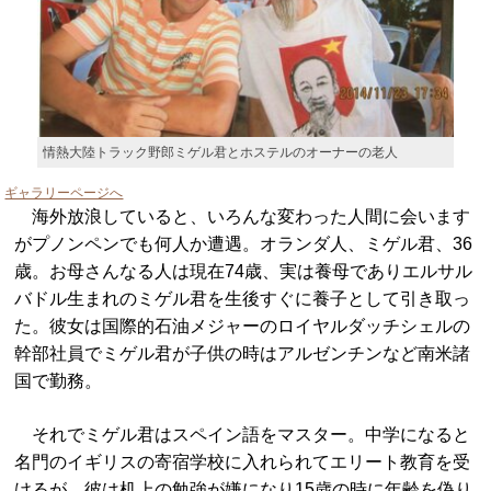
情熱大陸トラック野郎ミゲル君とホステルのオーナーの老人
ギャラリーページへ
海外放浪していると、いろんな変わった人間に会います
がプノンペンでも何人か遭遇。オランダ人、ミゲル君、36
歳。お母さんなる人は現在74歳、実は養母でありエルサル
バドル生まれのミゲル君を生後すぐに養子として引き取っ
た。彼女は国際的石油メジャーのロイヤルダッチシェルの
幹部社員でミゲル君が子供の時はアルゼンチンなど南米諸
国で勤務。
それでミゲル君はスペイン語をマスター。中学になると
名門のイギリスの寄宿学校に入れられてエリート教育を受
けるが、彼は机上の勉強が嫌になり15歳の時に年齢を偽り