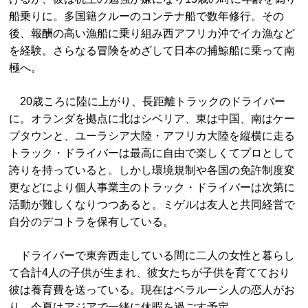
船乗りに。多国籍クルーのコンテナ船で数年修行。その
後、報酬の高い漁船に乗り組み西アフリカ沖でイカ漁など
を経験。さらなる冒険をめざして日本の捕鯨船に乗って南
極へ。
20歳ころに陸に上がり、長距離トラックのドライバー
に。オランダを拠点に北はシベリア、東は中国、南はケー
プタウンと、ユーラシア大陸・アフリカ大陸を縦横に走る
トラック・ドライバーは最高に自由で楽しくてプロとして
誇りを持っていると。しかし環境規制や各国の免許制度変
更などにより個人事業主のトラック・ドライバーは次第に
活動が難しくなりつつあると。ミゲルは友人と共同経営で
自分のデコトラを保有している。
ドライバーで東奔西走している間に二人の女性と暮らし
て合計4人の子供が生まれ、彼女たちが子供を育てており
彼は養育費を送っている。現在はベラルーシ人の恋人がお
り、今夏はアジアで一緒に休暇を過ごす予定。