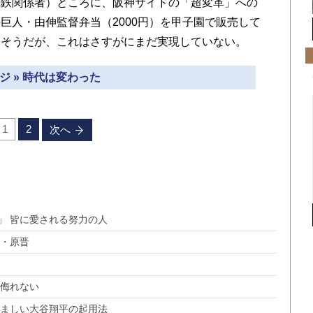
電鉄関係者）ところに、阪神サイドの「超変革」への
巨人・由伸監督弁当（2000円）を甲子園で販売して
たそうだが、これはさすがにまだ実現していない。
ジ » 時代は変わった
1
2
次へ
」 皆に愛される努力の人
部・原晋
は侮れない
悩ましい大谷翔平の起用法