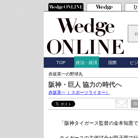
TOP
国際
ビ
政治・経済
赤坂英一の野球丸
阪神・巨人 協力の時代へ
赤坂英一
（ スポーツライター）
印
「阪神タイガース監督の金本知憲で
タイガースの主催試合が甲子園で行