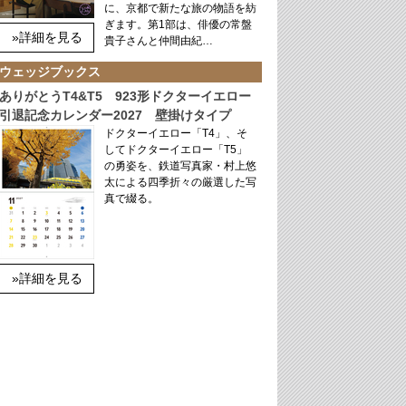
に、京都で新たな旅の物語を紡
ぎます。第1部は、俳優の常盤
»詳細を見る
貴子さんと仲間由紀…
ウェッジブックス
ありがとうT4&T5 923形ドクターイエロー
引退記念カレンダー2027 壁掛けタイプ
ドクターイエロー「T4」、そ
してドクターイエロー「T5」
の勇姿を、鉄道写真家・村上悠
太による四季折々の厳選した写
真で綴る。
»詳細を見る