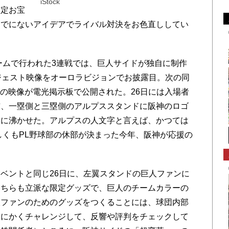
iStock
限定お宝
までにないアイデアでライバル対決をお色直ししてい
ームで行われた3連戦では、巨人サイドが独自に制作
ジェスト映像をオーロラビジョンでお披露目。次の同
もこの映像が電光掲示板で公開された。26日には入場者
布、一塁側と三塁側のアルプススタンドに阪神のロゴ
いに沸かせた。アルプスの人文字と言えば、かつては
しくもPL野球部の休部が決まった今年、阪神が応援の
ベントと同じ26日に、左翼スタンドの巨人ファンに
こちらも立派な限定グッズで、巨人のチームカラーの
人ファンのためのグッズをつくることには、球団内部
とにかくチャレンジして、反響や評判をチェックして