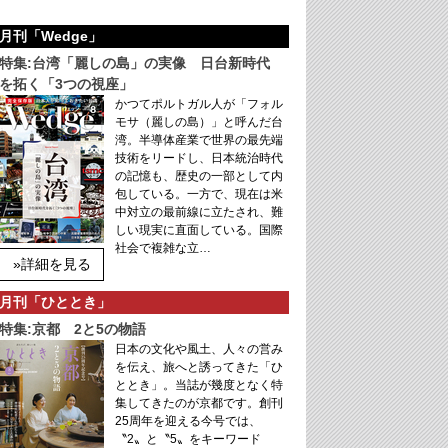
月刊「Wedge」
特集:台湾「麗しの島」の実像 日台新時代
を拓く「3つの視座」
かつてポルトガル人が「フォル
モサ（麗しの島）」と呼んだ台
湾。半導体産業で世界の最先端
技術をリードし、日本統治時代
の記憶も、歴史の一部として内
包している。一方で、現在は米
中対立の最前線に立たされ、難
しい現実に直面している。国際
社会で複雑な立…
»詳細を見る
月刊「ひととき」
特集:京都 2と5の物語
日本の文化や風土、人々の営み
を伝え、旅へと誘ってきた「ひ
ととき」。当誌が幾度となく特
集してきたのが京都です。創刊
25周年を迎える今号では、
〝2〟と〝5〟をキーワード