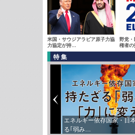
米国・サウジアラビア原子力協
野党・
力協定が持…
権者の
特集
エネルギー依存国家・日
る｢弱み…