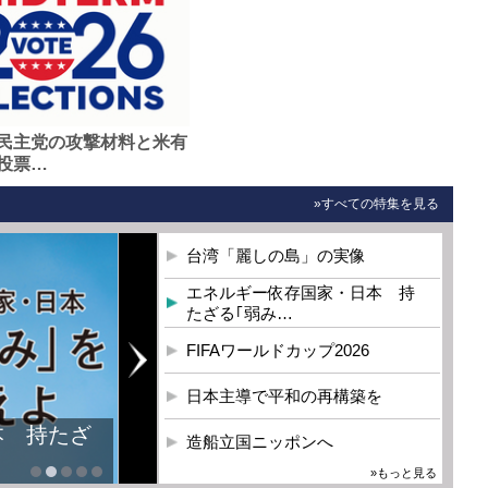
民主党の攻撃材料と米有
投票…
»すべての特集を見る
台湾「麗しの島」の実像
エネルギー依存国家・日本 持
たざる｢弱み…
FIFAワールドカップ2026
日本主導で平和の再構築を
本 持たざ
造船立国ニッポンへ
»もっと見る