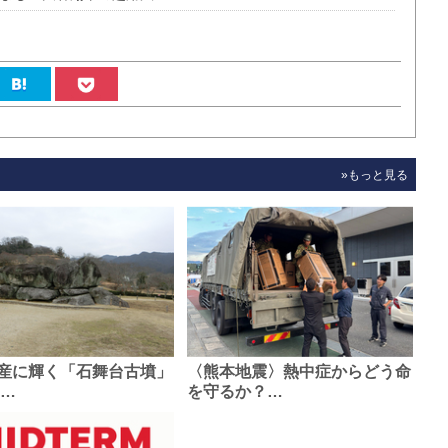
»もっと見る
産に輝く「石舞台古墳」
〈熊本地震〉熱中症からどう命
0…
を守るか？…