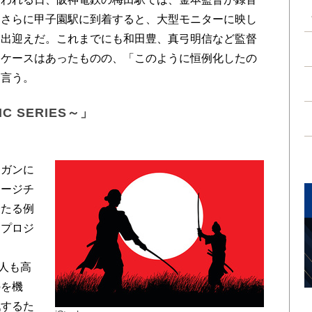
。さらに甲子園駅に到着すると、大型モニターに映し
お出迎えだ。これまでにも和田豊、真弓明信など監督
たケースはあったものの、「このように恒例化したの
は言う。
C SERIES～」
ーガンに
メージチ
最たる例
同プロジ
巨人も高
のを機
戦するた