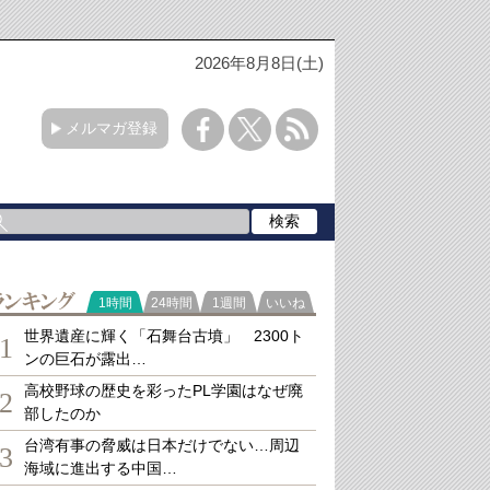
2026年8月8日(土)
メルマガ登録
ランキング
1時間
24時間
1週間
いいね
世界遺産に輝く「石舞台古墳」 2300ト
1
ンの巨石が露出…
高校野球の歴史を彩ったPL学園はなぜ廃
2
部したのか
台湾有事の脅威は日本だけでない…周辺
3
海域に進出する中国…