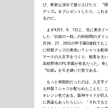
び、斬新な演出で盛り上げたり、〝
グッズ〟をプレゼントしたり、これ
るのだ。
まず4月5、6、7日と、先に東京ド
した「伝統の一戦」の60秒間のダイ
月26、27、28日の甲子園3連戦で
に特製グッズの黄色いＴシャツを配
マークの人文字をつくり、観客を大
高校野球のPL学園が有名だった。奇
〝伝統〟を引き継いだ形である。
もっと画期的だったのは、人文字イ
も特製Ｔシャツが配られたことだ。
オレンジ色である。阪神サイドが巨
に異論もあったらしい。「それでも