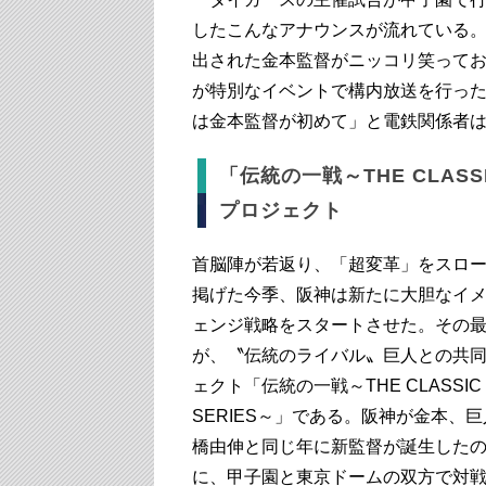
したこんなアナウンスが流れている
出された金本監督がニッコリ笑って
が特別なイベントで構内放送を行っ
は金本監督が初めて」と電鉄関係者
「伝統の一戦～THE CLASSI
プロジェクト
首脳陣が若返り、「超変革」をスロ
掲げた今季、阪神は新たに大胆なイ
ェンジ戦略をスタートさせた。その
が、〝伝統のライバル〟巨人との共
ェクト「伝統の一戦～THE CLASSIC
SERIES～」である。阪神が金本、
橋由伸と同じ年に新監督が誕生した
に、甲子園と東京ドームの双方で対