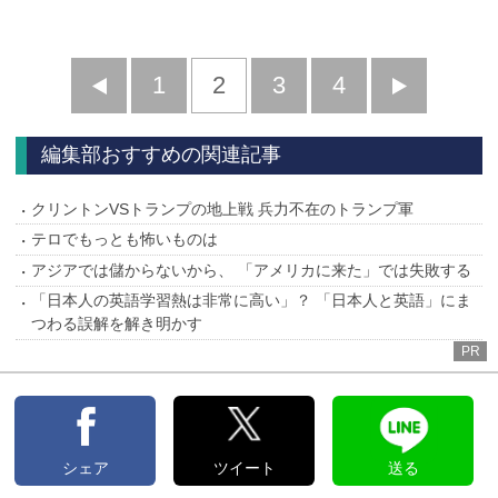
前
1
2
3
4
次
へ
へ
編集部おすすめの関連記事
クリントンVSトランプの地上戦 兵力不在のトランプ軍
テロでもっとも怖いものは
アジアでは儲からないから、 「アメリカに来た」では失敗する
「日本人の英語学習熱は非常に高い」？ 「日本人と英語」にま
つわる誤解を解き明かす
PR
シェア
ツイート
送る