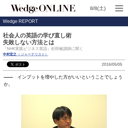
8/8(土)
Wedge REPORT
社会人の英語の学び直し術
失敗しない方法とは
『NHK実践ビジネス英語』杉田敏講師に聞く
中村宏之
（ ジャーナリスト）
2016/05/05
――
インプットを増やした方がいいということでしょう
か。