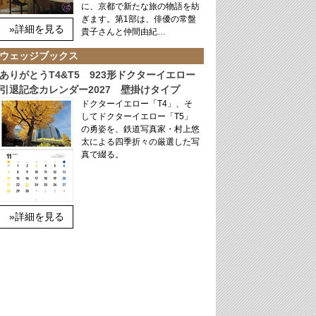
に、京都で新たな旅の物語を紡
ぎます。第1部は、俳優の常盤
»詳細を見る
貴子さんと仲間由紀…
ウェッジブックス
ありがとうT4&T5 923形ドクターイエロー
引退記念カレンダー2027 壁掛けタイプ
ドクターイエロー「T4」、そ
してドクターイエロー「T5」
の勇姿を、鉄道写真家・村上悠
太による四季折々の厳選した写
真で綴る。
»詳細を見る