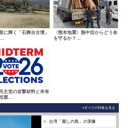
産に輝く「石舞台古墳」
〈熊本地震〉熱中症からどう命
0…
を守るか？…
民主党の攻撃材料と米有
投票…
»すべての特集を見る
台湾「麗しの島」の実像