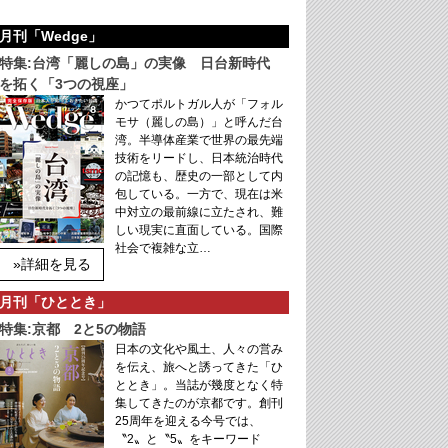
月刊「Wedge」
特集:台湾「麗しの島」の実像 日台新時代
を拓く「3つの視座」
かつてポルトガル人が「フォル
モサ（麗しの島）」と呼んだ台
湾。半導体産業で世界の最先端
技術をリードし、日本統治時代
の記憶も、歴史の一部として内
包している。一方で、現在は米
中対立の最前線に立たされ、難
しい現実に直面している。国際
社会で複雑な立…
»詳細を見る
月刊「ひととき」
特集:京都 2と5の物語
日本の文化や風土、人々の営み
を伝え、旅へと誘ってきた「ひ
ととき」。当誌が幾度となく特
集してきたのが京都です。創刊
25周年を迎える今号では、
〝2〟と〝5〟をキーワード