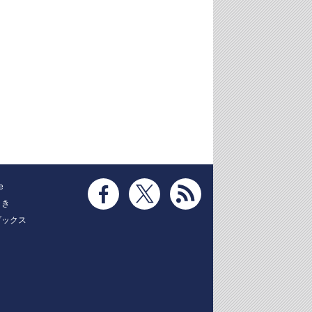
e
とき
ブックス