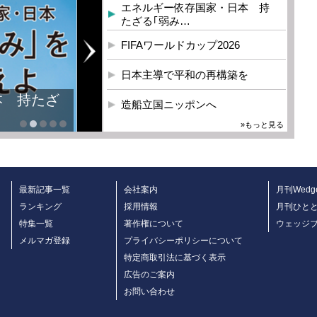
エネルギー依存国家・日本 持
たざる｢弱み…
FIFAワールドカップ2026
日本主導で平和の再構築を
本 持たざ
造船立国ニッポンへ
»もっと見る
最新記事一覧
会社案内
月刊Wedg
ランキング
採用情報
月刊ひと
特集一覧
著作権について
ウェッジ
メルマガ登録
プライバシーポリシーについて
特定商取引法に基づく表示
広告のご案内
お問い合わせ