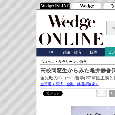
TOP
政治・経済
国際
ビ
ペコペコ・サラリーマン哲学
高校同窓生からみた亀井静香氏(
金児昭のペコペコ哲学(20)軍国主義と
金児昭
（ 経済・金融・経営評論家）
印