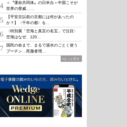
＜〝運命共同体〟の日米台＞中国こそが
4
世界の脅威....…
【平安京以前の京都には何があったの
5
か？】〈千年の都〉を…
〈特別展「空海と真言の名宝」で注目〉
6
空海はなぜ、120…
国民の命まで、まるで湯水のごとく使う
7
プーチン…死傷者増…
»もっと見る